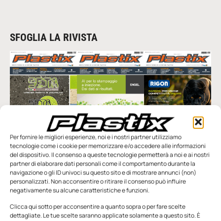
SFOGLIA LA RIVISTA
Per fornire le migliori esperienze, noi e i nostri partner utilizziamo
n.5 - Giugno 2026
n.4 - Maggio 2026
n.3 - Aprile 2026
tecnologie come i cookie per memorizzare e/o accedere alle informazioni
Edicola Web
del dispositivo. Il consenso a queste tecnologie permetterà a noi e ai nostri
partner di elaborare dati personali come il comportamento durante la
navigazione o gli ID univoci su questo sito e di mostrare annunci (non)
personalizzati. Non acconsentire o ritirare il consenso può influire
Notizie da Meccanicanews
negativamente su alcune caratteristiche e funzioni.
I nanonastri di grafene come potenziali sensori per i
Clicca qui sotto per acconsentire a quanto sopra o per fare scelte
reattori a fusione
dettagliate. Le tue scelte saranno applicate solamente a questo sito. È