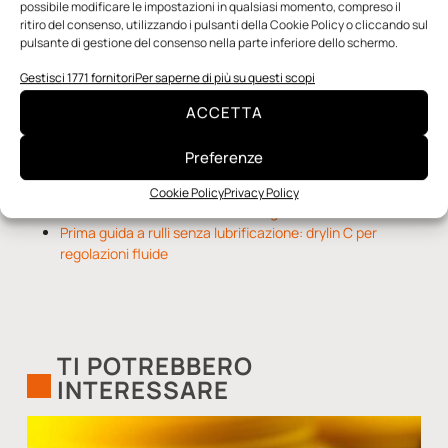
Una nuova mano robotica passa da una pinza all’altra con
possibile modificare le impostazioni in qualsiasi momento, compreso il
ritiro del consenso, utilizzando i pulsanti della Cookie Policy o cliccando sul
un singolo motore
pulsante di gestione del consenso nella parte inferiore dello schermo.
O-Ring, tecnica e applicazioni
Gestisci 1771 fornitori
Per saperne di più su questi scopi
Notizie da Il Progettista Industriale
ACCETTA
UNI EN 1090: il punto di contatto tra progettazione ed
Preferenze
esecuzione
Techne Srl | Maschere di fissaggio: il brevetto che
Cookie Policy
Privacy Policy
rivoluziona il mondo della metrologia
Prima guida a rulli senza lubrificazione: drylin C per
regolazioni fluide
TI POTREBBERO
INTERESSARE