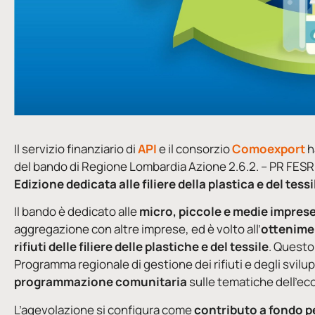
Il servizio finanziario di
API
e il consorzio
Comoexport
h
del bando di Regione Lombardia Azione 2.6.2. – PR FE
Edizione dedicata alle filiere della plastica e del tessil
Il bando è dedicato alle
micro, piccole e medie impres
aggregazione con altre imprese, ed è volto all’
ottenimen
rifiuti delle filiere delle plastiche e del tessile
. Questo
Programma regionale di gestione dei rifiuti e degli svilupp
programmazione comunitaria
sulle tematiche dell’ec
L’agevolazione si configura come
contributo
a fondo pe