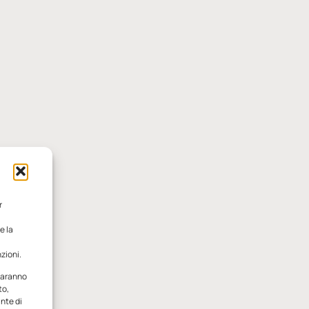
r
e la
zioni.
 saranno
to,
ante di