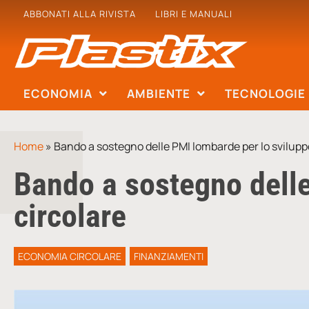
ABBONATI ALLA RIVISTA
LIBRI E MANUALI
ECONOMIA
AMBIENTE
TECNOLOGIE
Home
»
Bando a sostegno delle PMI lombarde per lo svilupp
Bando a sostegno delle
circolare
ECONOMIA CIRCOLARE
FINANZIAMENTI