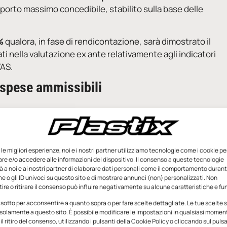
importo massimo concedibile, stabilito sulla base delle
0%
qualora, in fase di rendicontazione, sarà dimostrato il
ti nella valutazione ex ante relativamente agli indicatori
VAS.
e spese ammissibili
e le migliori esperienze, noi e i nostri partner utilizziamo tecnologie come i cookie pe
e e/o accedere alle informazioni del dispositivo. Il consenso a queste tecnologie
 a noi e ai nostri partner di elaborare dati personali come il comportamento durant
e o gli ID univoci su questo sito e di mostrare annunci (non) personalizzati. Non
re o ritirare il consenso può influire negativamente su alcune caratteristiche e fun
 sotto per acconsentire a quanto sopra o per fare scelte dettagliate. Le tue scelte
solamente a questo sito. È possibile modificare le impostazioni in qualsiasi momen
l ritiro del consenso, utilizzando i pulsanti della Cookie Policy o cliccando sul puls