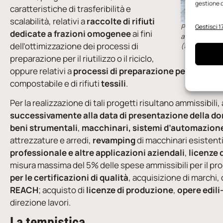
gestione d
caratteristiche di trasferibilità e
scalabilità, relativi a
raccolte di rifiuti
Per la data d
Gestisci 17
dedicate a frazioni omogenee
ai fini
ambiti occorr
dell’ottimizzazione dei processi di
(foto: Comoe
preparazione per il riutilizzo o il riciclo,
oppure relativi a
processi di preparazione per il
riutili
compostabile e di rifiuti
tessili
.
Per la realizzazione di tali progetti risultano ammissibil
successivamente alla data di presentazione della 
beni strumentali
,
macchinari, sistemi d’automazione
attrezzature e arredi,
revamping
di macchinari esistenti
professionale e altre applicazioni aziendali
,
licenze 
misura massima del 5% delle spese ammissibili per il pr
per le certificazioni di qualità
, acquisizione di marchi,
REACH
; acquisto di
licenze di produzione
,
opere edili
direzione lavori.
La tempistica