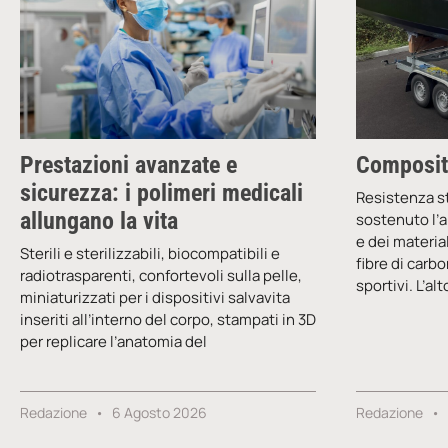
Prestazioni avanzate e
Compositi
sicurezza: i polimeri medicali
Resistenza s
allungano la vita
sostenuto l’a
e dei materia
Sterili e sterilizzabili, biocompatibili e
fibre di carb
radiotrasparenti, confortevoli sulla pelle,
sportivi. L’a
miniaturizzati per i dispositivi salvavita
inseriti all’interno del corpo, stampati in 3D
per replicare l’anatomia del
Redazione
6 Agosto 2026
Redazione