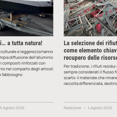
… a tutta natura!
La selezione dei rifiu
come elemento chiave
trutturale e leggerezza hanno
recupero delle risors
mpia diffusione dell’alluminio
li compositi rinforzati con
Per tradizione, i rifiuti residui
onio nel comparto degli articoli
sempre considerati il flusso fi
lto fabbisogno
scarto: il materiale che riman
raccolta differenziata, destin
5 Agosto 2026
Redazione
4 Agosto 2026