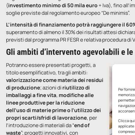
(
investimento minimo di 50 mila euro
+ Iva), fino all’
soglie previste dal regolamento europeo “De minimis”.
L’intensità di finanziamento potrà raggiungere il 6
superamento di almeno il 30% dei risultati attesi dichiara
previsti dal programma PR FESR e relativa procedura di 
Gli ambiti d’intervento agevolabili e l
Potranno essere presentati progetti, a
titolo esemplificativo, tra gli ambiti:
valorizzazione come materia dei residui
di produzione
; azioni di
riutilizzo di
Per fornir
imballaggi a fine vita
,
modifiche alle
memorizzar
permetterà
linee produttive per la riduzione
navigazion
dell’uso di materie prime o l’utilizzo dei
acconsenti
propri scarti/sfridi di lavorazione
, per
Clicca qui
l’introduzione di materiali da “
end of
applicate 
compreso i
waste
”; progetti innovativi, con