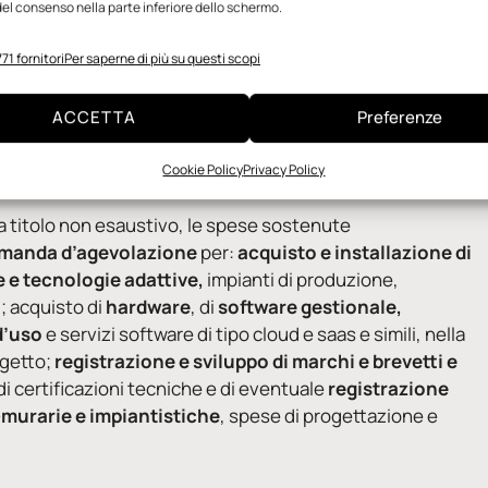
el consenso nella parte inferiore dello schermo.
’apertura del bando e per la determinazione completa degli
71 fornitori
Per saperne di più su questi scopi
e attendere la pubblicazione del successivo bando attuativo
xport)
ACCETTA
Preferenze
zzo o riciclo di rifiuti plastici
, di rifiuti
in bioplastica
Cookie Policy
Privacy Policy
i, a titolo non esaustivo, le spese sostenute
domanda d’agevolazione
per:
acquisto e installazione di
 e tecnologie adattive,
impianti di produzione,
; acquisto di
hardware
, di
software gestionale,
d’uso
e servizi software di tipo cloud e saas e simili, nella
ogetto;
registrazione e sviluppo di marchi e brevetti e
 di certificazioni tecniche e di eventuale
registrazione
-murarie e impiantistiche
, spese di progettazione e