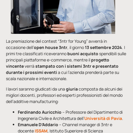
La premiazione del contest “3ntr for Young” avverrà in
occasione dell’
open house 3ntr
, il giorno
13 settembre 2024
. I
primi tre classificati riceveranno
buoni acquisto
spendibili sulle
principali piattaforme e-commerce, mentre il
progetto
vincente
verrà
stampato con i sistemi 3ntr e presentato
durante i prossimi eventi
a cui l’azienda prenderà parte su
scala nazionale e internazionale.
I lavori saranno giudicati da una
giuria
composta da alcuni dei
migliori docenti, professori ed esperti professionisti del mondo
dell’additive manufacturing:
Ferdinando Auricchio
– Professore del Dipartimento di
Ingegneria Civile e Architettura dell’
Università di Pavia
.
Emanuele D’Addario
– Channel manager di 3ntr e
docente
ISSAM
, Istituto Superiore di Scienza