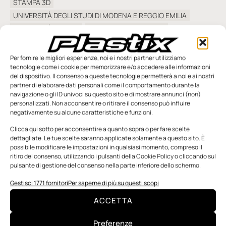
STAMPA 3D
UNIVERSITÀ DEGLI STUDI DI MODENA E REGGIO EMILIA
UNIVERSITÀ DI PAVIA
WOMEN IN 3D PRINTING
Per fornire le migliori esperienze, noi e i nostri partner utilizziamo
tecnologie come i cookie per memorizzare e/o accedere alle informazioni
del dispositivo. Il consenso a queste tecnologie permetterà a noi e ai nostri
partner di elaborare dati personali come il comportamento durante la
navigazione o gli ID univoci su questo sito e di mostrare annunci (non)
SFOGLIA LA RIVISTA
personalizzati. Non acconsentire o ritirare il consenso può influire
negativamente su alcune caratteristiche e funzioni.
Clicca qui sotto per acconsentire a quanto sopra o per fare scelte
dettagliate. Le tue scelte saranno applicate solamente a questo sito. È
possibile modificare le impostazioni in qualsiasi momento, compreso il
ritiro del consenso, utilizzando i pulsanti della Cookie Policy o cliccando sul
pulsante di gestione del consenso nella parte inferiore dello schermo.
Gestisci 1771 fornitori
Per saperne di più su questi scopi
ACCETTA
n.5 - Giugno 2026
n.4 - Maggio 2026
n.3 - Aprile 2026
Edicola Web
Preferenze