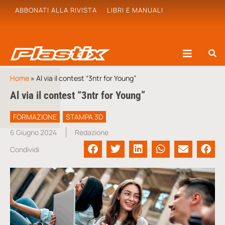
ABBONATI ALLA RIVISTA
LIBRI E MANUALI
Home
»
Al via il contest “3ntr for Young”
Al via il contest “3ntr for Young”
FORMAZIONE
STAMPA 3D
6 Giugno 2024
Redazione
Condividi