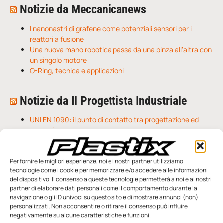
Notizie da Meccanicanews
I nanonastri di grafene come potenziali sensori per i
reattori a fusione
Una nuova mano robotica passa da una pinza all’altra con
un singolo motore
O-Ring, tecnica e applicazioni
Notizie da Il Progettista Industriale
UNI EN 1090: il punto di contatto tra progettazione ed
esecuzione
Techne Srl | Maschere di fissaggio: il brevetto che
rivoluziona il mondo della metrologia
Prima guida a rulli senza lubrificazione: drylin C per
Per fornire le migliori esperienze, noi e i nostri partner utilizziamo
tecnologie come i cookie per memorizzare e/o accedere alle informazioni
regolazioni fluide
del dispositivo. Il consenso a queste tecnologie permetterà a noi e ai nostri
partner di elaborare dati personali come il comportamento durante la
navigazione o gli ID univoci su questo sito e di mostrare annunci (non)
personalizzati. Non acconsentire o ritirare il consenso può influire
negativamente su alcune caratteristiche e funzioni.