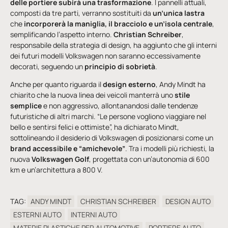
delle portiere subirà una trasformazione
. I pannelli attuali,
composti da tre parti, verranno sostituiti da
un’unica lastra
che
incorporerà la maniglia, il bracciolo e un’isola centrale
,
semplificando l’aspetto interno.
Christian Schreiber
,
responsabile della strategia di design, ha aggiunto che gli interni
dei futuri modelli Volkswagen non saranno eccessivamente
decorati, seguendo un
principio di sobrietà
.
Anche per quanto riguarda il
design esterno
, Andy Mindt ha
chiarito che la nuova linea dei veicoli manterrà uno
stile
semplice
e non aggressivo, allontanandosi dalle tendenze
futuristiche di altri marchi. “Le persone vogliono viaggiare nel
bello e sentirsi felici e ottimiste”, ha dichiarato Mindt,
sottolineando il desiderio di Volkswagen di posizionarsi come un
brand accessibile e “amichevole”
. Tra i modelli più richiesti, la
nuova
Volkswagen Golf
, progettata con un’autonomia di 600
km e un’architettura a 800 V.
TAG:
ANDY MINDT
CHRISTIAN SCHREIBER
DESIGN AUTO
ESTERNI AUTO
INTERNI AUTO
MATERIE PLASTICHE PER AUTOMOTIVE
PORTIERE AUTO