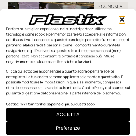
ECONOMIA
Per fornire le migliori esperienze, noi e i nostri partner utilizziamo
tecnologie come i cookie per memorizzare e/o accedere alle informazioni
del dispositivo. Il consenso a queste tecnologie permetterà a noi e ai nostri
partner di elaborare dati personali come il comportamento durante la
navigazione o gli ID univoci su questo sito e di mostrare annunci (non)
personalizzati. Non acconsentire o ritirare il consenso può influire
negativamente su alcune caratteristiche e funzioni.
Clicca qui sotto per acconsentire a quanto sopra o per fare scelte
dettagliate. Le tue scelte saranno applicate solamente a questo sito. È
possibile modificare le impostazioni in qualsiasi momento, compreso il
ritiro del consenso, utilizzando i pulsanti della Cookie Policy o cliccando sul
pulsante di gestione del consenso nella parte inferiore dello schermo.
Macchine utensili: 2025 debole, ma il 2026
Gestisci 1771 fornitori
Per saperne di più su questi scopi
potrebbe far registrare una timida ripresa
ACCETTA
Il 2025 si è rivelato un anno complessivamente fiacco
per l’industria italiana costruttrice di macchine utensili,
Preferenze
robot e automazione, che ha registrato una sostanziale
stazionarietà