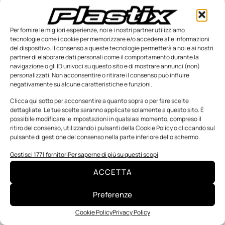
Una nuova mano robotica passa da una pinza all’altra con
un singolo motore
O-Ring, tecnica e applicazioni
Per fornire le migliori esperienze, noi e i nostri partner utilizziamo
tecnologie come i cookie per memorizzare e/o accedere alle informazioni
Applicazioni della fluidodinamica computazionale (CFD)
del dispositivo. Il consenso a queste tecnologie permetterà a noi e ai nostri
partner di elaborare dati personali come il comportamento durante la
navigazione o gli ID univoci su questo sito e di mostrare annunci (non)
Notizie da Il Progettista Industriale
personalizzati. Non acconsentire o ritirare il consenso può influire
negativamente su alcune caratteristiche e funzioni.
UNI EN 1090: il punto di contatto tra progettazione ed
esecuzione
Clicca qui sotto per acconsentire a quanto sopra o per fare scelte
dettagliate. Le tue scelte saranno applicate solamente a questo sito. È
Techne Srl | Maschere di fissaggio: il brevetto che
possibile modificare le impostazioni in qualsiasi momento, compreso il
rivoluziona il mondo della metrologia
ritiro del consenso, utilizzando i pulsanti della Cookie Policy o cliccando sul
Prima guida a rulli senza lubrificazione: drylin C per
pulsante di gestione del consenso nella parte inferiore dello schermo.
regolazioni fluide
Gestisci 1771 fornitori
Per saperne di più su questi scopi
ACCETTA
Preferenze
TI POTREBBERO
INTERESSARE
Cookie Policy
Privacy Policy