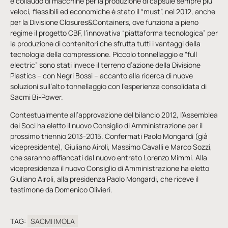
e collaudo di macchine per la produzione di capsule sempre più
veloci, flessibili ed economiche è stato il “must”, nel 2012, anche
per la Divisione Closures&Containers, ove funziona a pieno
regime il progetto CBF, l’innovativa “piattaforma tecnologica” per
la produzione di contenitori che sfrutta tutti i vantaggi della
tecnologia della compressione. Piccolo tonnellaggio e “full
electric” sono stati invece il terreno d’azione della Divisione
Plastics – con Negri Bossi – accanto alla ricerca di nuove
soluzioni sull’alto tonnellaggio con l’esperienza consolidata di
Sacmi Bi-Power.
Contestualmente all’approvazione del bilancio 2012, l’Assemblea
dei Soci ha eletto il nuovo Consiglio di Amministrazione per il
prossimo triennio 2013-2015. Confermati Paolo Mongardi (già
vicepresidente), Giuliano Airoli, Massimo Cavalli e Marco Sozzi,
che saranno affiancati dal nuovo entrato Lorenzo Mimmi. Alla
vicepresidenza il nuovo Consiglio di Amministrazione ha eletto
Giuliano Airoli, alla presidenza Paolo Mongardi, che riceve il
testimone da Domenico Olivieri.
TAG:
SACMI IMOLA