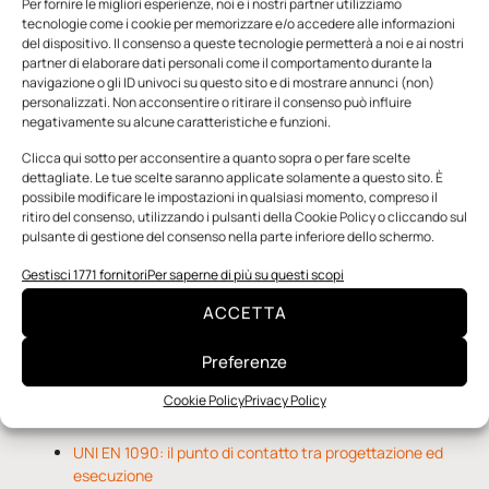
Per fornire le migliori esperienze, noi e i nostri partner utilizziamo
tecnologie come i cookie per memorizzare e/o accedere alle informazioni
del dispositivo. Il consenso a queste tecnologie permetterà a noi e ai nostri
partner di elaborare dati personali come il comportamento durante la
navigazione o gli ID univoci su questo sito e di mostrare annunci (non)
personalizzati. Non acconsentire o ritirare il consenso può influire
negativamente su alcune caratteristiche e funzioni.
n.5 - Giugno 2026
n.4 - Maggio 2026
n.3 - Aprile 2026
Edicola Web
Clicca qui sotto per acconsentire a quanto sopra o per fare scelte
dettagliate. Le tue scelte saranno applicate solamente a questo sito. È
possibile modificare le impostazioni in qualsiasi momento, compreso il
ritiro del consenso, utilizzando i pulsanti della Cookie Policy o cliccando sul
Notizie da Meccanicanews
pulsante di gestione del consenso nella parte inferiore dello schermo.
Una nuova mano robotica passa da una pinza all’altra
Gestisci 1771 fornitori
Per saperne di più su questi scopi
con un singolo motore
ACCETTA
O-Ring, tecnica e applicazioni
Applicazioni della fluidodinamica computazionale (CFD)
Preferenze
Cookie Policy
Privacy Policy
Notizie da Il Progettista Industriale
UNI EN 1090: il punto di contatto tra progettazione ed
esecuzione