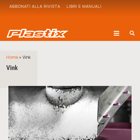
ABBONATI ALLA RIVISTA
LIBRI E MANUALI
Home
»
Vink
Vink