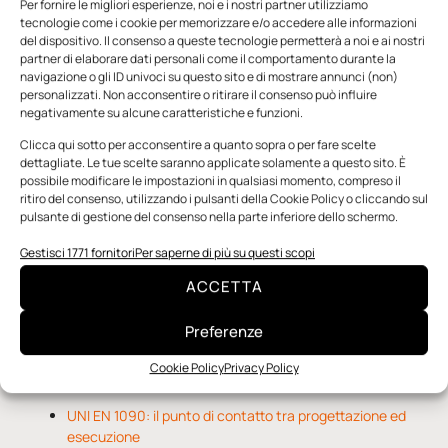
Per fornire le migliori esperienze, noi e i nostri partner utilizziamo
tecnologie come i cookie per memorizzare e/o accedere alle informazioni
del dispositivo. Il consenso a queste tecnologie permetterà a noi e ai nostri
partner di elaborare dati personali come il comportamento durante la
navigazione o gli ID univoci su questo sito e di mostrare annunci (non)
personalizzati. Non acconsentire o ritirare il consenso può influire
negativamente su alcune caratteristiche e funzioni.
n.5 - Giugno 2026
n.4 - Maggio 2026
n.3 - Aprile 2026
Clicca qui sotto per acconsentire a quanto sopra o per fare scelte
Edicola Web
dettagliate. Le tue scelte saranno applicate solamente a questo sito. È
possibile modificare le impostazioni in qualsiasi momento, compreso il
ritiro del consenso, utilizzando i pulsanti della Cookie Policy o cliccando sul
pulsante di gestione del consenso nella parte inferiore dello schermo.
Notizie da Meccanicanews
Gestisci 1771 fornitori
Per saperne di più su questi scopi
O-Ring, tecnica e applicazioni
ACCETTA
Applicazioni della fluidodinamica computazionale (CFD)
Rivestimenti nanocompositi per ingranaggi
Preferenze
Cookie Policy
Privacy Policy
Notizie da Il Progettista Industriale
UNI EN 1090: il punto di contatto tra progettazione ed
esecuzione