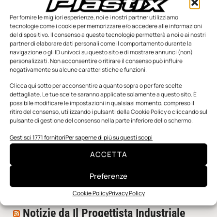
Per fornire le migliori esperienze, noi e i nostri partner utilizziamo
tecnologie come i cookie per memorizzare e/o accedere alle informazioni
del dispositivo. Il consenso a queste tecnologie permetterà a noi e ai nostri
partner di elaborare dati personali come il comportamento durante la
navigazione o gli ID univoci su questo sito e di mostrare annunci (non)
personalizzati. Non acconsentire o ritirare il consenso può influire
negativamente su alcune caratteristiche e funzioni.
n.5 - Giugno 2026
n.4 - Maggio 2026
n.3 - Aprile 2026
Clicca qui sotto per acconsentire a quanto sopra o per fare scelte
Edicola Web
dettagliate. Le tue scelte saranno applicate solamente a questo sito. È
possibile modificare le impostazioni in qualsiasi momento, compreso il
ritiro del consenso, utilizzando i pulsanti della Cookie Policy o cliccando sul
pulsante di gestione del consenso nella parte inferiore dello schermo.
Notizie da Meccanicanews
Gestisci 1771 fornitori
Per saperne di più su questi scopi
I nanonastri di grafene come potenziali sensori per i
reattori a fusione
ACCETTA
Una nuova mano robotica passa da una pinza all’altra
con un singolo motore
Preferenze
O-Ring, tecnica e applicazioni
Cookie Policy
Privacy Policy
Notizie da Il Progettista Industriale