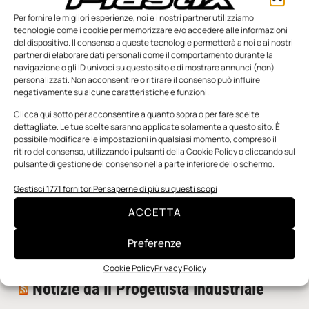
Per fornire le migliori esperienze, noi e i nostri partner utilizziamo
tecnologie come i cookie per memorizzare e/o accedere alle informazioni
del dispositivo. Il consenso a queste tecnologie permetterà a noi e ai nostri
partner di elaborare dati personali come il comportamento durante la
navigazione o gli ID univoci su questo sito e di mostrare annunci (non)
personalizzati. Non acconsentire o ritirare il consenso può influire
negativamente su alcune caratteristiche e funzioni.
n.5 - Giugno 2026
n.4 - Maggio 2026
n.3 - Aprile 2026
Edicola Web
Clicca qui sotto per acconsentire a quanto sopra o per fare scelte
dettagliate. Le tue scelte saranno applicate solamente a questo sito. È
possibile modificare le impostazioni in qualsiasi momento, compreso il
ritiro del consenso, utilizzando i pulsanti della Cookie Policy o cliccando sul
Notizie da Meccanicanews
pulsante di gestione del consenso nella parte inferiore dello schermo.
I nanonastri di grafene come potenziali sensori per i
Gestisci 1771 fornitori
Per saperne di più su questi scopi
reattori a fusione
ACCETTA
Una nuova mano robotica passa da una pinza all’altra
con un singolo motore
Preferenze
O-Ring, tecnica e applicazioni
Cookie Policy
Privacy Policy
Notizie da Il Progettista Industriale