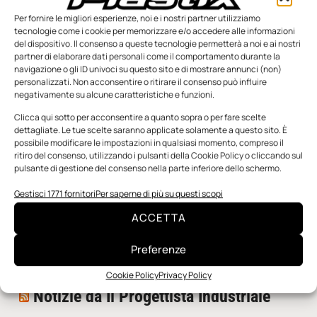
Per fornire le migliori esperienze, noi e i nostri partner utilizziamo
tecnologie come i cookie per memorizzare e/o accedere alle informazioni
del dispositivo. Il consenso a queste tecnologie permetterà a noi e ai nostri
partner di elaborare dati personali come il comportamento durante la
navigazione o gli ID univoci su questo sito e di mostrare annunci (non)
personalizzati. Non acconsentire o ritirare il consenso può influire
negativamente su alcune caratteristiche e funzioni.
n.5 - Giugno 2026
n.4 - Maggio 2026
n.3 - Aprile 2026
Edicola Web
Clicca qui sotto per acconsentire a quanto sopra o per fare scelte
dettagliate. Le tue scelte saranno applicate solamente a questo sito. È
possibile modificare le impostazioni in qualsiasi momento, compreso il
ritiro del consenso, utilizzando i pulsanti della Cookie Policy o cliccando sul
Notizie da Meccanicanews
pulsante di gestione del consenso nella parte inferiore dello schermo.
I nanonastri di grafene come potenziali sensori per i
Gestisci 1771 fornitori
Per saperne di più su questi scopi
reattori a fusione
ACCETTA
Una nuova mano robotica passa da una pinza all’altra
con un singolo motore
Preferenze
O-Ring, tecnica e applicazioni
Cookie Policy
Privacy Policy
Notizie da Il Progettista Industriale