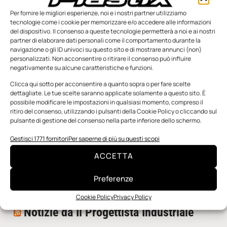
Per fornire le migliori esperienze, noi e i nostri partner utilizziamo
tecnologie come i cookie per memorizzare e/o accedere alle informazioni
del dispositivo. Il consenso a queste tecnologie permetterà a noi e ai nostri
partner di elaborare dati personali come il comportamento durante la
navigazione o gli ID univoci su questo sito e di mostrare annunci (non)
personalizzati. Non acconsentire o ritirare il consenso può influire
negativamente su alcune caratteristiche e funzioni.
n.5 - Giugno 2026
n.4 - Maggio 2026
n.3 - Aprile 2026
Edicola Web
Clicca qui sotto per acconsentire a quanto sopra o per fare scelte
dettagliate. Le tue scelte saranno applicate solamente a questo sito. È
possibile modificare le impostazioni in qualsiasi momento, compreso il
ritiro del consenso, utilizzando i pulsanti della Cookie Policy o cliccando sul
Notizie da Meccanicanews
pulsante di gestione del consenso nella parte inferiore dello schermo.
I nanonastri di grafene come potenziali sensori per i
Gestisci 1771 fornitori
Per saperne di più su questi scopi
reattori a fusione
ACCETTA
Una nuova mano robotica passa da una pinza all’altra
con un singolo motore
Preferenze
O-Ring, tecnica e applicazioni
Cookie Policy
Privacy Policy
Notizie da Il Progettista Industriale