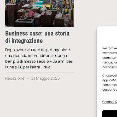
Business case: una storia
di integrazione
Per fornir
Dopo avere vissuto da protagoniste
memorizzar
una vicenda imprenditoriale lunga
permetterà
ben più di mezzo secolo – 83 anni per
navigazion
l’una e 68 per l’altra – due
acconsenti
Clicca qui
Redazione
21 Maggio 2026
applicate 
compreso i
gestione d
Gestisci 17