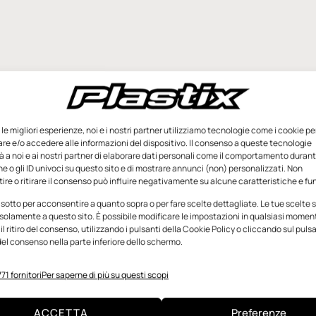
e le migliori esperienze, noi e i nostri partner utilizziamo tecnologie come i cookie pe
e e/o accedere alle informazioni del dispositivo. Il consenso a queste tecnologie
 a noi e ai nostri partner di elaborare dati personali come il comportamento durant
e o gli ID univoci su questo sito e di mostrare annunci (non) personalizzati. Non
re o ritirare il consenso può influire negativamente su alcune caratteristiche e fun
 sotto per acconsentire a quanto sopra o per fare scelte dettagliate. Le tue scelte
solamente a questo sito. È possibile modificare le impostazioni in qualsiasi momen
l ritiro del consenso, utilizzando i pulsanti della Cookie Policy o cliccando sul puls
el consenso nella parte inferiore dello schermo.
71 fornitori
Per saperne di più su questi scopi
ACCETTA
Preferenze