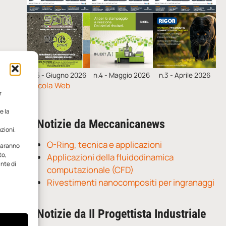
n.5 - Giugno 2026
n.4 - Maggio 2026
n.3 - Aprile 2026
Edicola Web
r
e la
Notizie da Meccanicanews
zioni.
O-Ring, tecnica e applicazioni
 saranno
to,
Applicazioni della fluidodinamica
ante di
computazionale (CFD)
Rivestimenti nanocompositi per ingranaggi
Notizie da Il Progettista Industriale