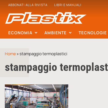
ABBONATI ALLA RIVISTA
LIBRI E MANUALI
ECONOMIA
AMBIENTE
TECNOLOGIE
Home
»
stampaggio termoplastici
stampaggio termoplast