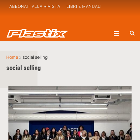
ABBONATI ALLA RIVISTA
LIBRI E MANUALI
Home
»
social selling
social selling