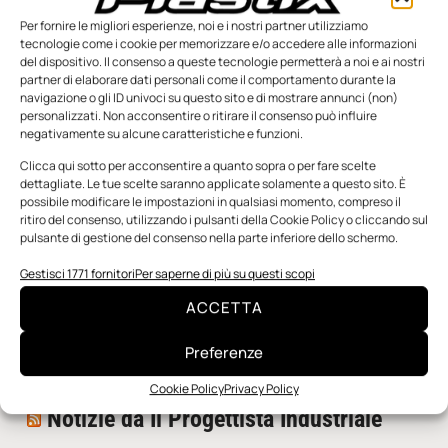
Per fornire le migliori esperienze, noi e i nostri partner utilizziamo
tecnologie come i cookie per memorizzare e/o accedere alle informazioni
del dispositivo. Il consenso a queste tecnologie permetterà a noi e ai nostri
partner di elaborare dati personali come il comportamento durante la
navigazione o gli ID univoci su questo sito e di mostrare annunci (non)
personalizzati. Non acconsentire o ritirare il consenso può influire
negativamente su alcune caratteristiche e funzioni.
n.5 - Giugno 2026
n.4 - Maggio 2026
n.3 - Aprile 2026
Edicola Web
Clicca qui sotto per acconsentire a quanto sopra o per fare scelte
dettagliate. Le tue scelte saranno applicate solamente a questo sito. È
possibile modificare le impostazioni in qualsiasi momento, compreso il
ritiro del consenso, utilizzando i pulsanti della Cookie Policy o cliccando sul
Notizie da Meccanicanews
pulsante di gestione del consenso nella parte inferiore dello schermo.
I nanonastri di grafene come potenziali sensori per i
Gestisci 1771 fornitori
Per saperne di più su questi scopi
reattori a fusione
ACCETTA
Una nuova mano robotica passa da una pinza all’altra
con un singolo motore
Preferenze
O-Ring, tecnica e applicazioni
Cookie Policy
Privacy Policy
Notizie da Il Progettista Industriale