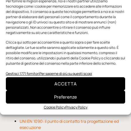
Per fornire le migliori esperienze, noi e i nostri partner utilizziamo
tecnologie come i cookie per memorizzare e/o accedere alle informazioni
del dispositivo. Il consenso a queste tecnologie permetterà a noi e ai nostri
partner di elaborare dati personali come il comportamento durante la
navigazione o gli ID univoci su questo sito e di mostrare annunci (non)
personalizzati. Non acconsentire o ritirare il consenso può influire
negativamente su alcune caratteristiche e funzioni.
n.5 - Giugno 2026
n.4 - Maggio 2026
n.3 - Aprile 2026
Edicola Web
Clicca qui sotto per acconsentire a quanto sopra o per fare scelte
dettagliate. Le tue scelte saranno applicate solamente a questo sito. È
possibile modificare le impostazioni in qualsiasi momento, compreso il
ritiro del consenso, utilizzando i pulsanti della Cookie Policy o cliccando sul
Notizie da Meccanicanews
pulsante di gestione del consenso nella parte inferiore dello schermo.
Una nuova mano robotica passa da una pinza all’altra
Gestisci 1771 fornitori
Per saperne di più su questi scopi
con un singolo motore
ACCETTA
O-Ring, tecnica e applicazioni
Applicazioni della fluidodinamica computazionale (CFD)
Preferenze
Cookie Policy
Privacy Policy
Notizie da Il Progettista Industriale
UNI EN 1090: il punto di contatto tra progettazione ed
esecuzione