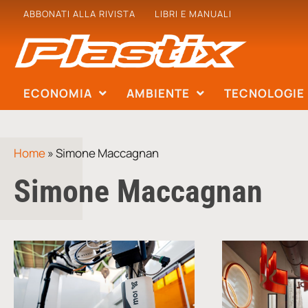
ABBONATI ALLA RIVISTA
LIBRI E MANUALI
ECONOMIA
AMBIENTE
TECNOLOGIE
Home
»
Simone Maccagnan
Simone Maccagnan