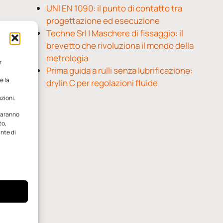
UNI EN 1090: il punto di contatto tra
progettazione ed esecuzione
Techne Srl | Maschere di fissaggio: il
brevetto che rivoluziona il mondo della
metrologia
r
Prima guida a rulli senza lubrificazione:
e la
drylin C per regolazioni fluide
zioni.
 saranno
to,
ante di