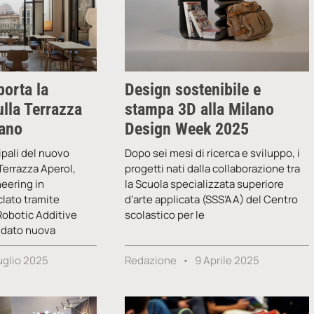
porta la
Design sostenibile e
lla Terrazza
stampa 3D alla Milano
lano
Design Week 2025
ipali del nuovo
Dopo sei mesi di ricerca e sviluppo, i
 Terrazza Aperol,
progetti nati dalla collaborazione tra
neering in
la Scuola specializzata superiore
clato tramite
d’arte applicata (SSS’AA) del Centro
obotic Additive
scolastico per le
 dato nuova
uglio 2025
Redazione
9 Aprile 2025