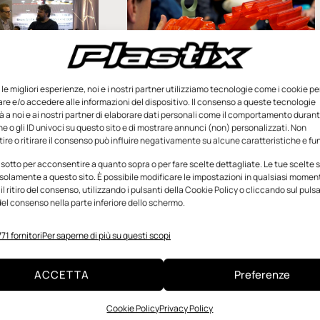
e le migliori esperienze, noi e i nostri partner utilizziamo tecnologie come i cookie pe
e e/o accedere alle informazioni del dispositivo. Il consenso a queste tecnologie
 a noi e ai nostri partner di elaborare dati personali come il comportamento durant
e o gli ID univoci su questo sito e di mostrare annunci (non) personalizzati. Non
 le novità
Design sostenibile e
re o ritirare il consenso può influire negativamente su alcune caratteristiche e fun
tura additiva
stampa 3D
 sotto per acconsentire a quanto sopra o per fare scelte dettagliate. Le tue scelte
solamente a questo sito. È possibile modificare le impostazioni in qualsiasi momen
Un progetto formativo nel campo
l ritiro del consenso, utilizzando i pulsanti della Cookie Policy o cliccando sul puls
della produzione e del design di
el consenso nella parte inferiore dello schermo.
continuativa tra
prodotto e d’interni, che si concentra
off di Gimac, e
sull’applicazione delle nuove
71 fornitori
Per saperne di più su questi scopi
io di ricerca in
tecnologie, sulla sostenibilità e sul
one applicati
l Politecnico di
ACCETTA
Preferenze
o
Cookie Policy
Privacy Policy
icembre 2024
Redazione
18 Settembre 2024