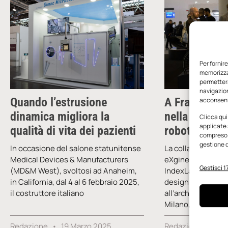
Per fornir
memorizzar
permetterà
navigazion
Quando l’estrusione
A Francoforte
acconsenti
dinamica migliora la
nella manifat
Clicca qui
applicate 
qualità di vita dei pazienti
robotizzata
compreso i
gestione d
In occasione del salone statunitense
La collaborazione 
Medical Devices & Manufacturers
eXgineering, spin-
Gestisci 17
(MD&M West), svoltosi ad Anaheim,
IndexLab, laborator
in California, dal 4 al 6 febbraio 2025,
design e innovazi
il costruttore italiano
all’architettura de
Milano, ha portat
Redazione
19 Marzo 2025
Redazione
4 D