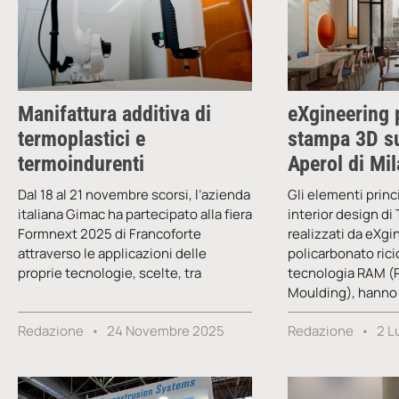
Manifattura additiva di
eXgineering 
termoplastici e
stampa 3D su
termoindurenti
Aperol di Mi
Dal 18 al 21 novembre scorsi, l’azienda
Gli elementi princ
italiana Gimac ha partecipato alla fiera
interior design di
Formnext 2025 di Francoforte
realizzati da eXgi
attraverso le applicazioni delle
policarbonato rici
proprie tecnologie, scelte, tra
tecnologia RAM (R
Moulding), hanno
Redazione
24 Novembre 2025
Redazione
2 L