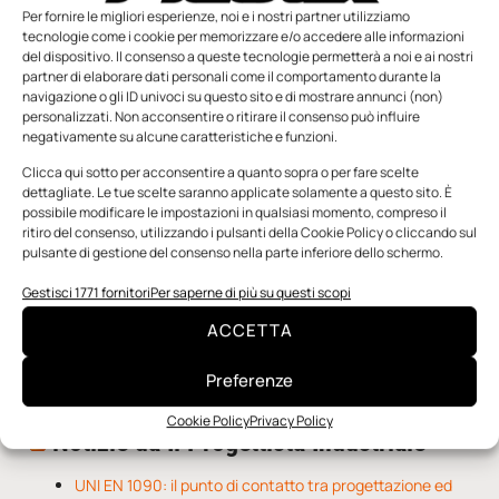
Per fornire le migliori esperienze, noi e i nostri partner utilizziamo
tecnologie come i cookie per memorizzare e/o accedere alle informazioni
del dispositivo. Il consenso a queste tecnologie permetterà a noi e ai nostri
partner di elaborare dati personali come il comportamento durante la
navigazione o gli ID univoci su questo sito e di mostrare annunci (non)
personalizzati. Non acconsentire o ritirare il consenso può influire
negativamente su alcune caratteristiche e funzioni.
n.5 - Giugno 2026
n.4 - Maggio 2026
n.3 - Aprile 2026
Edicola Web
Clicca qui sotto per acconsentire a quanto sopra o per fare scelte
dettagliate. Le tue scelte saranno applicate solamente a questo sito. È
possibile modificare le impostazioni in qualsiasi momento, compreso il
Notizie da Meccanicanews
ritiro del consenso, utilizzando i pulsanti della Cookie Policy o cliccando sul
pulsante di gestione del consenso nella parte inferiore dello schermo.
I nanonastri di grafene come potenziali sensori per i
Gestisci 1771 fornitori
Per saperne di più su questi scopi
reattori a fusione
Una nuova mano robotica passa da una pinza all’altra
ACCETTA
con un singolo motore
O-Ring, tecnica e applicazioni
Preferenze
Cookie Policy
Privacy Policy
Notizie da Il Progettista Industriale
UNI EN 1090: il punto di contatto tra progettazione ed