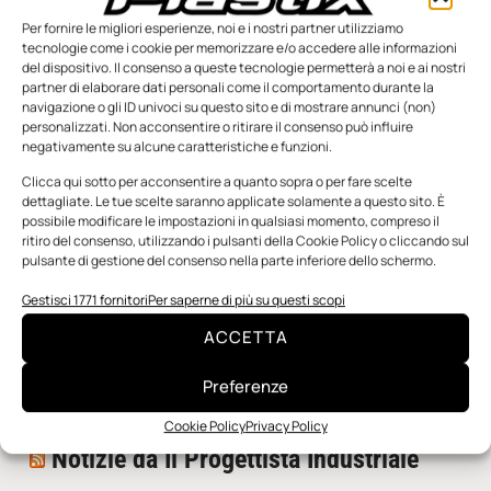
Per fornire le migliori esperienze, noi e i nostri partner utilizziamo
tecnologie come i cookie per memorizzare e/o accedere alle informazioni
del dispositivo. Il consenso a queste tecnologie permetterà a noi e ai nostri
partner di elaborare dati personali come il comportamento durante la
navigazione o gli ID univoci su questo sito e di mostrare annunci (non)
personalizzati. Non acconsentire o ritirare il consenso può influire
negativamente su alcune caratteristiche e funzioni.
n.5 - Giugno 2026
n.4 - Maggio 2026
n.3 - Aprile 2026
Edicola Web
Clicca qui sotto per acconsentire a quanto sopra o per fare scelte
dettagliate. Le tue scelte saranno applicate solamente a questo sito. È
possibile modificare le impostazioni in qualsiasi momento, compreso il
ritiro del consenso, utilizzando i pulsanti della Cookie Policy o cliccando sul
Notizie da Meccanicanews
pulsante di gestione del consenso nella parte inferiore dello schermo.
I nanonastri di grafene come potenziali sensori per i
Gestisci 1771 fornitori
Per saperne di più su questi scopi
reattori a fusione
ACCETTA
Una nuova mano robotica passa da una pinza all’altra
con un singolo motore
Preferenze
O-Ring, tecnica e applicazioni
Cookie Policy
Privacy Policy
Notizie da Il Progettista Industriale