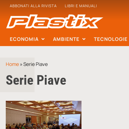
ABBONATI ALLA RIVISTA
LIBRI E MANUALI
ECONOMIA
AMBIENTE
TECNOLOGIE
Home
»
Serie Piave
Serie Piave