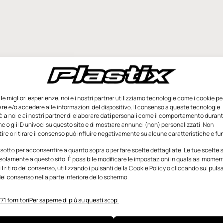
e le migliori esperienze, noi e i nostri partner utilizziamo tecnologie come i cookie pe
e e/o accedere alle informazioni del dispositivo. Il consenso a queste tecnologie
 a noi e ai nostri partner di elaborare dati personali come il comportamento durant
e o gli ID univoci su questo sito e di mostrare annunci (non) personalizzati. Non
re o ritirare il consenso può influire negativamente su alcune caratteristiche e fun
 sotto per acconsentire a quanto sopra o per fare scelte dettagliate. Le tue scelte
solamente a questo sito. È possibile modificare le impostazioni in qualsiasi momen
l ritiro del consenso, utilizzando i pulsanti della Cookie Policy o cliccando sul puls
el consenso nella parte inferiore dello schermo.
71 fornitori
Per saperne di più su questi scopi