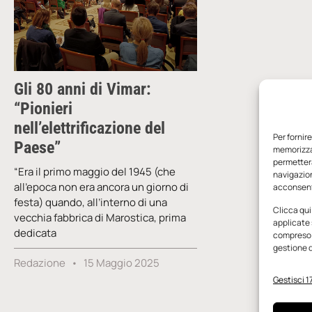
Gli 80 anni di Vimar:
“Pionieri
nell’elettrificazione del
Per fornir
Paese”
memorizzar
permetterà
“Era il primo maggio del 1945 (che
navigazion
all’epoca non era ancora un giorno di
acconsenti
festa) quando, all’interno di una
Clicca qui
vecchia fabbrica di Marostica, prima
applicate 
dedicata
compreso i
gestione d
Redazione
15 Maggio 2025
Gestisci 17