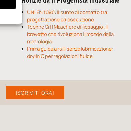
Notizie da Il Progettista Industriale
UNI EN 1090: il punto di contatto tra
progettazione ed esecuzione
Techne Srl | Maschere di fissaggio: il
brevetto che rivoluziona il mondo della
metrologia
Prima guida a rulli senza lubrificazione:
drylin C per regolazioni fluide
ISCRIVITI ORA!