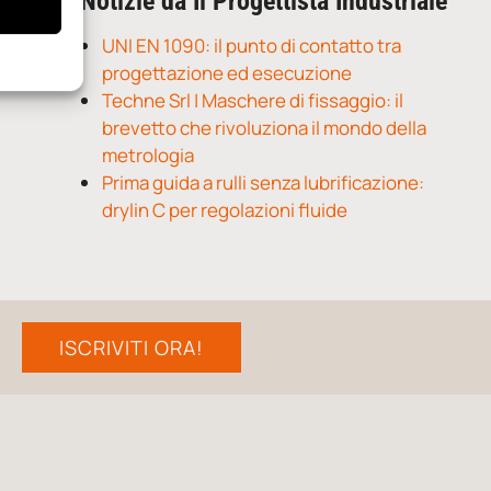
Notizie da Il Progettista Industriale
UNI EN 1090: il punto di contatto tra
progettazione ed esecuzione
Techne Srl | Maschere di fissaggio: il
brevetto che rivoluziona il mondo della
metrologia
Prima guida a rulli senza lubrificazione:
drylin C per regolazioni fluide
ISCRIVITI ORA!