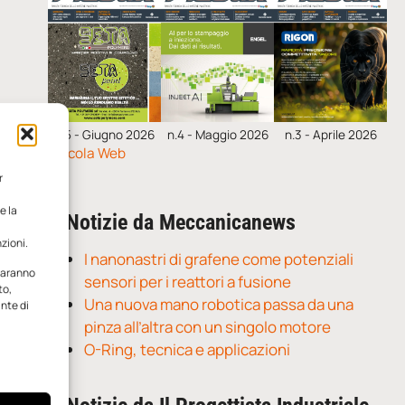
n.5 - Giugno 2026
n.4 - Maggio 2026
n.3 - Aprile 2026
Edicola Web
r
e la
Notizie da Meccanicanews
zioni.
I nanonastri di grafene come potenziali
 saranno
sensori per i reattori a fusione
to,
Una nuova mano robotica passa da una
ante di
pinza all’altra con un singolo motore
O-Ring, tecnica e applicazioni