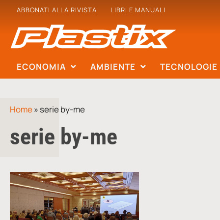
ABBONATI ALLA RIVISTA
LIBRI E MANUALI
ECONOMIA
AMBIENTE
TECNOLOGIE
Home
»
serie by-me
serie by-me