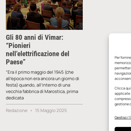
Gli 80 anni di Vimar:
“Pionieri
nell’elettrificazione del
Per fornir
Paese”
memorizzar
permetterà
“Era il primo maggio del 1945 (che
navigazion
all’epoca non era ancora un giorno di
acconsenti
festa) quando, all’interno di una
Clicca qui
vecchia fabbrica di Marostica, prima
applicate 
dedicata
compreso i
gestione d
Redazione
15 Maggio 2025
Gestisci 17