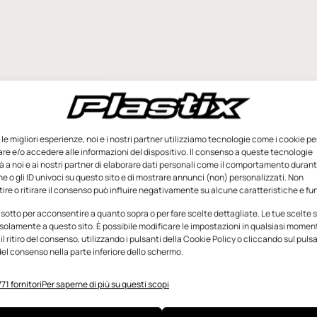
e le migliori esperienze, noi e i nostri partner utilizziamo tecnologie come i cookie pe
e e/o accedere alle informazioni del dispositivo. Il consenso a queste tecnologie
 a noi e ai nostri partner di elaborare dati personali come il comportamento durant
e o gli ID univoci su questo sito e di mostrare annunci (non) personalizzati. Non
re o ritirare il consenso può influire negativamente su alcune caratteristiche e fun
 sotto per acconsentire a quanto sopra o per fare scelte dettagliate. Le tue scelte
solamente a questo sito. È possibile modificare le impostazioni in qualsiasi momen
l ritiro del consenso, utilizzando i pulsanti della Cookie Policy o cliccando sul puls
el consenso nella parte inferiore dello schermo.
71 fornitori
Per saperne di più su questi scopi