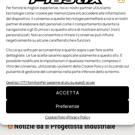
Per fornire le migliori esperienze, noi e i nostri partner utilizziamo
tecnologie come i cookie per memorizzare e/o accedere alle informazioni
del dispositivo. Il consenso a queste tecnologie permetterà a noi e ai nostri
partner di elaborare dati personali come il comportamento durante la
navigazione o gli ID univoci su questo sito e di mostrare annunci (non)
personalizzati. Non acconsentire o ritirare il consenso può influire
negativamente su alcune caratteristiche e funzioni.
n.5 - Giugno 2026
n.4 - Maggio 2026
n.3 - Aprile 2026
Edicola Web
Clicca qui sotto per acconsentire a quanto sopra o per fare scelte
dettagliate. Le tue scelte saranno applicate solamente a questo sito. È
possibile modificare le impostazioni in qualsiasi momento, compreso il
ritiro del consenso, utilizzando i pulsanti della Cookie Policy o cliccando sul
Notizie da Meccanicanews
pulsante di gestione del consenso nella parte inferiore dello schermo.
I nanonastri di grafene come potenziali sensori per i
Gestisci 1771 fornitori
Per saperne di più su questi scopi
reattori a fusione
ACCETTA
Una nuova mano robotica passa da una pinza all’altra
con un singolo motore
Preferenze
O-Ring, tecnica e applicazioni
Cookie Policy
Privacy Policy
Notizie da Il Progettista Industriale