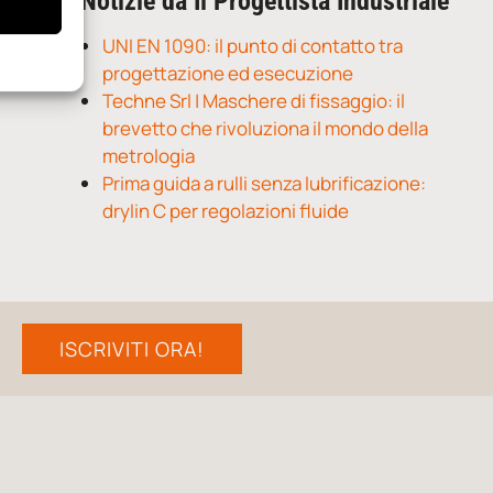
Notizie da Il Progettista Industriale
UNI EN 1090: il punto di contatto tra
progettazione ed esecuzione
Techne Srl | Maschere di fissaggio: il
brevetto che rivoluziona il mondo della
metrologia
Prima guida a rulli senza lubrificazione:
drylin C per regolazioni fluide
ISCRIVITI ORA!