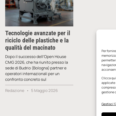
Tecnologie avanzate per il
riciclo delle plastiche e la
qualità del macinato
Per fornir
memorizzar
Dopo il successo dell’Open House
permetterà
CMG 2026, che ha riunito presso la
navigazion
sede di Budrio (Bologna) partner e
acconsenti
operatori internazionali per un
Clicca qui
confronto concreto sul
applicate 
compreso i
Redazione
5 Maggio 2026
gestione d
Gestisci 17