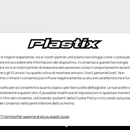
e le migliori esperienze, noi e i nostri partner utilizziamo tecnologie come i cookie pe
e e/o accedere alle informazioni del dispositivo. Il consenso a queste tecnologie
 a noi e ai nostri partner di elaborare dati personali come il comportamento durant
e o gli ID univoci su questo sito e di mostrare annunci (non) personalizzati. Non
re o ritirare il consenso può influire negativamente su alcune caratteristiche e fun
 sotto per acconsentire a quanto sopra o per fare scelte dettagliate. Le tue scelte
solamente a questo sito. È possibile modificare le impostazioni in qualsiasi momen
l ritiro del consenso, utilizzando i pulsanti della Cookie Policy o cliccando sul puls
el consenso nella parte inferiore dello schermo.
71 fornitori
Per saperne di più su questi scopi