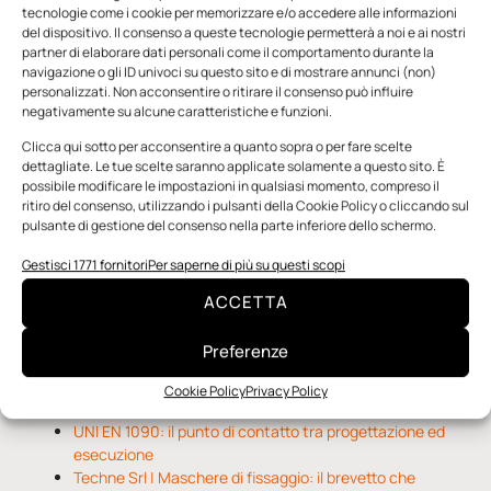
tecnologie come i cookie per memorizzare e/o accedere alle informazioni
del dispositivo. Il consenso a queste tecnologie permetterà a noi e ai nostri
partner di elaborare dati personali come il comportamento durante la
navigazione o gli ID univoci su questo sito e di mostrare annunci (non)
personalizzati. Non acconsentire o ritirare il consenso può influire
negativamente su alcune caratteristiche e funzioni.
n.5 - Giugno 2026
n.4 - Maggio 2026
n.3 - Aprile 2026
Clicca qui sotto per acconsentire a quanto sopra o per fare scelte
Edicola Web
dettagliate. Le tue scelte saranno applicate solamente a questo sito. È
possibile modificare le impostazioni in qualsiasi momento, compreso il
ritiro del consenso, utilizzando i pulsanti della Cookie Policy o cliccando sul
pulsante di gestione del consenso nella parte inferiore dello schermo.
Notizie da Meccanicanews
Gestisci 1771 fornitori
Per saperne di più su questi scopi
O-Ring, tecnica e applicazioni
Applicazioni della fluidodinamica computazionale (CFD)
ACCETTA
Rivestimenti nanocompositi per ingranaggi
Preferenze
Notizie da Il Progettista Industriale
Cookie Policy
Privacy Policy
UNI EN 1090: il punto di contatto tra progettazione ed
esecuzione
Techne Srl | Maschere di fissaggio: il brevetto che