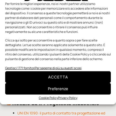
Per fornire le migliori esperienze, noi e i nostri partner utilizziamo
tecnologie come i cookie per memorizzare e/o accedere alle informazioni
del dispositivo. Il consenso a queste tecnologie permetterà a noi e ai nostri
partner di elaborare dati personali come il comportamento durante la
navigazione o gli ID univoci su questo sito e di mostrare annunci (non)
personalizzati. Non acconsentire o ritirare il consenso può influire
negativamente su alcune caratteristiche e funzioni.
Clicca qui sotto per acconsentire a quanto sopra o per fare scelte
n.5 - Giugno 2026
n.4 - Maggio 2026
n.3 - Aprile 2026
dettagliate. Le tue scelte saranno applicate solamente a questo sito. È
Edicola Web
possibile modificare le impostazioni in qualsiasi momento, compreso il
ritiro del consenso, utilizzando i pulsanti della Cookie Policy o cliccando sul
pulsante di gestione del consenso nella parte inferiore dello schermo.
Notizie da Meccanicanews
Gestisci 1771 fornitori
Per saperne di più su questi scopi
O-Ring, tecnica e applicazioni
ACCETTA
Applicazioni della fluidodinamica computazionale (CFD)
Rivestimenti nanocompositi per ingranaggi
Preferenze
Cookie Policy
Privacy Policy
Notizie da Il Progettista Industriale
UNI EN 1090: il punto di contatto tra progettazione ed