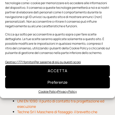
tecnologie come i cookie per memorizzare e/o accedere alle informazioni
del dispositivo. Il consenso a queste tecnologie permetterà a noi e ai nostri
partner di elaborare dati personali come il comportamento durante la
navigazione o gli ID univoci su questo sito e di mostrare annunci (non)
personalizzati. Non acconsentire o ritirare il consenso può influire
negativamente su alcune caratteristiche e funzioni.
n.5 - Giugno 2026
n.4 - Maggio 2026
n.3 - Aprile 2026
Clicca qui sotto per acconsentire a quanto sopra o per fare scelte
Edicola Web
dettagliate. Le tue scelte saranno applicate solamente a questo sito. È
possibile modificare le impostazioni in qualsiasi momento, compreso il
ritiro del consenso, utilizzando i pulsanti della Cookie Policy o cliccando sul
pulsante di gestione del consenso nella parte inferiore dello schermo.
Notizie da Meccanicanews
Gestisci 1771 fornitori
Per saperne di più su questi scopi
O-Ring, tecnica e applicazioni
Applicazioni della fluidodinamica computazionale (CFD)
ACCETTA
Rivestimenti nanocompositi per ingranaggi
Preferenze
Notizie da Il Progettista Industriale
Cookie Policy
Privacy Policy
UNI EN 1090: il punto di contatto tra progettazione ed
esecuzione
Techne Srl | Maschere di fissaggio: il brevetto che