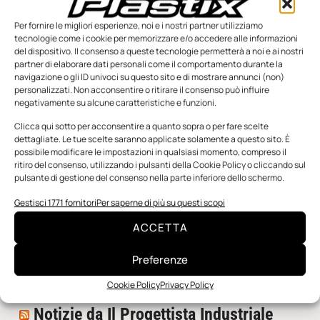
Per fornire le migliori esperienze, noi e i nostri partner utilizziamo
tecnologie come i cookie per memorizzare e/o accedere alle informazioni
del dispositivo. Il consenso a queste tecnologie permetterà a noi e ai nostri
partner di elaborare dati personali come il comportamento durante la
navigazione o gli ID univoci su questo sito e di mostrare annunci (non)
personalizzati. Non acconsentire o ritirare il consenso può influire
negativamente su alcune caratteristiche e funzioni.
n.5 - Giugno 2026
n.4 - Maggio 2026
n.3 - Aprile 2026
Clicca qui sotto per acconsentire a quanto sopra o per fare scelte
Edicola Web
dettagliate. Le tue scelte saranno applicate solamente a questo sito. È
possibile modificare le impostazioni in qualsiasi momento, compreso il
ritiro del consenso, utilizzando i pulsanti della Cookie Policy o cliccando sul
pulsante di gestione del consenso nella parte inferiore dello schermo.
Notizie da Meccanicanews
Gestisci 1771 fornitori
Per saperne di più su questi scopi
I nanonastri di grafene come potenziali sensori per i
reattori a fusione
ACCETTA
Una nuova mano robotica passa da una pinza all’altra
con un singolo motore
Preferenze
O-Ring, tecnica e applicazioni
Cookie Policy
Privacy Policy
Notizie da Il Progettista Industriale