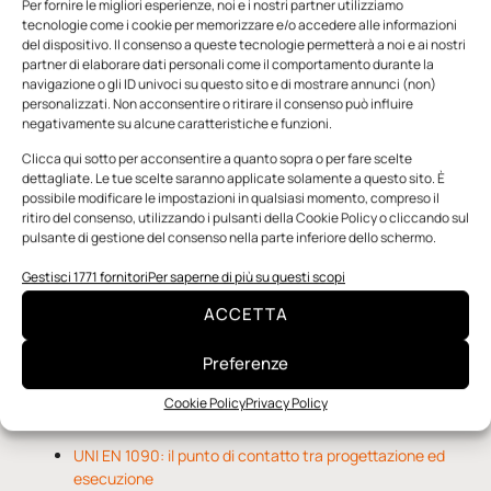
Per fornire le migliori esperienze, noi e i nostri partner utilizziamo
tecnologie come i cookie per memorizzare e/o accedere alle informazioni
del dispositivo. Il consenso a queste tecnologie permetterà a noi e ai nostri
partner di elaborare dati personali come il comportamento durante la
navigazione o gli ID univoci su questo sito e di mostrare annunci (non)
personalizzati. Non acconsentire o ritirare il consenso può influire
negativamente su alcune caratteristiche e funzioni.
n.5 - Giugno 2026
n.4 - Maggio 2026
n.3 - Aprile 2026
Clicca qui sotto per acconsentire a quanto sopra o per fare scelte
Edicola Web
dettagliate. Le tue scelte saranno applicate solamente a questo sito. È
possibile modificare le impostazioni in qualsiasi momento, compreso il
ritiro del consenso, utilizzando i pulsanti della Cookie Policy o cliccando sul
pulsante di gestione del consenso nella parte inferiore dello schermo.
Notizie da Meccanicanews
Gestisci 1771 fornitori
Per saperne di più su questi scopi
O-Ring, tecnica e applicazioni
ACCETTA
Applicazioni della fluidodinamica computazionale (CFD)
Rivestimenti nanocompositi per ingranaggi
Preferenze
Cookie Policy
Privacy Policy
Notizie da Il Progettista Industriale
UNI EN 1090: il punto di contatto tra progettazione ed
esecuzione