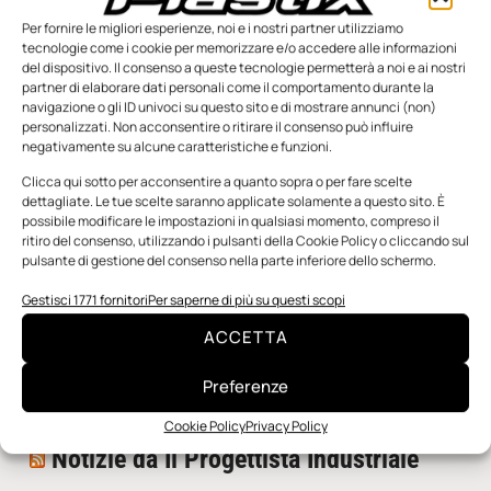
Per fornire le migliori esperienze, noi e i nostri partner utilizziamo
tecnologie come i cookie per memorizzare e/o accedere alle informazioni
del dispositivo. Il consenso a queste tecnologie permetterà a noi e ai nostri
partner di elaborare dati personali come il comportamento durante la
navigazione o gli ID univoci su questo sito e di mostrare annunci (non)
personalizzati. Non acconsentire o ritirare il consenso può influire
negativamente su alcune caratteristiche e funzioni.
n.5 - Giugno 2026
n.4 - Maggio 2026
n.3 - Aprile 2026
Edicola Web
Clicca qui sotto per acconsentire a quanto sopra o per fare scelte
dettagliate. Le tue scelte saranno applicate solamente a questo sito. È
possibile modificare le impostazioni in qualsiasi momento, compreso il
ritiro del consenso, utilizzando i pulsanti della Cookie Policy o cliccando sul
Notizie da Meccanicanews
pulsante di gestione del consenso nella parte inferiore dello schermo.
I nanonastri di grafene come potenziali sensori per i
Gestisci 1771 fornitori
Per saperne di più su questi scopi
reattori a fusione
ACCETTA
Una nuova mano robotica passa da una pinza all’altra
con un singolo motore
Preferenze
O-Ring, tecnica e applicazioni
Cookie Policy
Privacy Policy
Notizie da Il Progettista Industriale