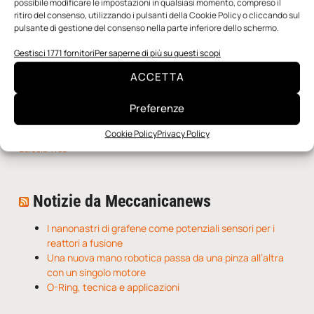
possibile modificare le impostazioni in qualsiasi momento, compreso il
ritiro del consenso, utilizzando i pulsanti della Cookie Policy o cliccando sul
pulsante di gestione del consenso nella parte inferiore dello schermo.
Gestisci 1771 fornitori
Per saperne di più su questi scopi
ACCETTA
Preferenze
Cookie Policy
Privacy Policy
n.5 - Giugno 2026
n.4 - Maggio 2026
n.3 - Aprile 2026
Edicola Web
Notizie da Meccanicanews
I nanonastri di grafene come potenziali sensori per i
reattori a fusione
Una nuova mano robotica passa da una pinza all’altra
con un singolo motore
O-Ring, tecnica e applicazioni