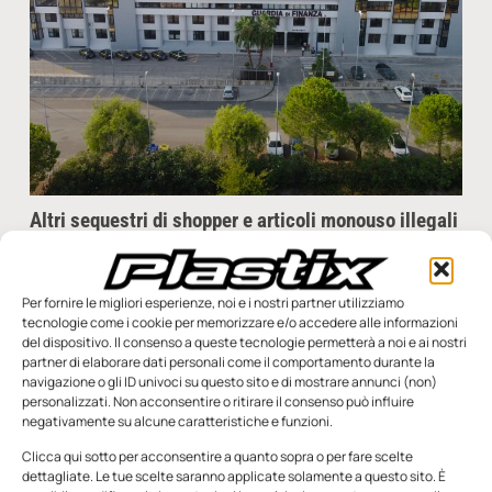
Altri sequestri di shopper e articoli monouso illegali
a Taranto e Napoli
Oltre 1,5 milioni di prodotti, tra cui piatti di plastica e altri
articoli monouso, non conformi e potenzialmente dannosi per
Per fornire le migliori esperienze, noi e i nostri partner utilizziamo
la salute pubblica, sono stati
tecnologie come i cookie per memorizzare e/o accedere alle informazioni
del dispositivo. Il consenso a queste tecnologie permetterà a noi e ai nostri
partner di elaborare dati personali come il comportamento durante la
Redazione
30 Gennaio 2024
navigazione o gli ID univoci su questo sito e di mostrare annunci (non)
personalizzati. Non acconsentire o ritirare il consenso può influire
negativamente su alcune caratteristiche e funzioni.
Clicca qui sotto per acconsentire a quanto sopra o per fare scelte
dettagliate. Le tue scelte saranno applicate solamente a questo sito. È
SFOGLIA LA RIVISTA