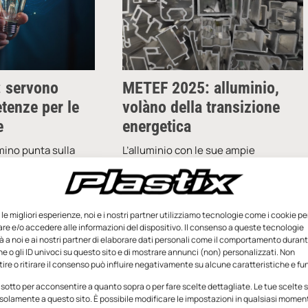
 servono
METEF 2025: alluminio,
tenze per le
volàno della transizione
e
energetica
umino punta sulla
L’alluminio con le sue ampie
lle nuove
possibilità di utilizzo nell’automotive
iovani per
e nei trasporti, nell’edilizia, nella
e europee che tutta
meccanica, nell’aerospaziale, negli
ffrontare. Secondo
imballaggi e nell’elettronica è
e le migliori esperienze, noi e i nostri partner utilizziamo tecnologie come i cookie pe
fondamentale per la transizione
e e/o accedere alle informazioni del dispositivo. Il consenso a queste tecnologie
 a noi e ai nostri partner di elaborare dati personali come il comportamento durant
e o gli ID univoci su questo sito e di mostrare annunci (non) personalizzati. Non
Andrea Malambri
24 Dicembre
re o ritirare il consenso può influire negativamente su alcune caratteristiche e fun
3 Febbraio 2025
2024
 sotto per acconsentire a quanto sopra o per fare scelte dettagliate. Le tue scelte
solamente a questo sito. È possibile modificare le impostazioni in qualsiasi momen