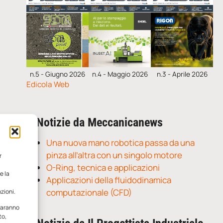
n.5 - Giugno 2026
n.4 - Maggio 2026
n.3 - Aprile 2026
Edicola Web
Notizie da Meccanicanews
Una nuova mano robotica passa da una
pinza all’altra con un singolo motore
r
O-Ring, tecnica e applicazioni
e la
Applicazioni della fluidodinamica
computazionale (CFD)
zioni.
 saranno
to,