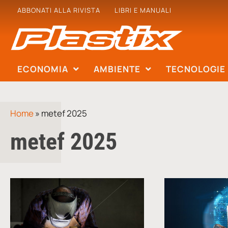
ABBONATI ALLA RIVISTA
LIBRI E MANUALI
ECONOMIA
AMBIENTE
TECNOLOGIE
Home
»
metef 2025
metef 2025