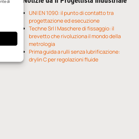
Notizie da Il Progettista Industriale
ante di
UNI EN 1090: il punto di contatto tra
progettazione ed esecuzione
Techne Srl | Maschere di fissaggio: il
brevetto che rivoluziona il mondo della
metrologia
Prima guida a rulli senza lubrificazione:
drylin C per regolazioni fluide