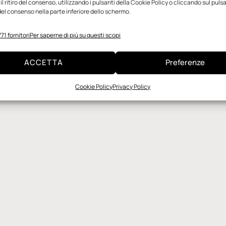
l ritiro del consenso, utilizzando i pulsanti della Cookie Policy o cliccando sul puls
el consenso nella parte inferiore dello schermo.
71 fornitori
Per saperne di più su questi scopi
ACCETTA
Preferenze
Cookie Policy
Privacy Policy