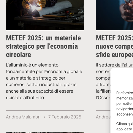
METEF 2025: un materiale
METEF 2025:
strategico per l’economia
nuove compe
circolare
sfide europe
L’alluminio è un elemento
Il settore dell’all
fondamentale per l’economia globale
sostenibilità e su
e un materiale strategico per
competenze dei g
numerosi settori industriali, grazie
affrontare le sfid
anche alla sua capacità di essere
la filiera dovrà a
Per fornir
riciclato all’infinito
l’Osservatorio
memorizzar
permetterà
navigazion
acconsenti
Andrea Malambri
7 Febbraio 2025
Andrea Malambri
Clicca qui
applicate 