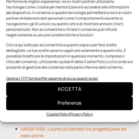
Per fornire le migliori esperienze, noi e i nostri partner utilizziamo
tecnologie come i cookie per memorizzare e/o accedere alle informazioni
del dispositivo. Il consenso a queste tecnologie permetterà a noi e ai nostri
partner di elaborare dati personali come il comportamento durante la
navigazione o gli ID univoci su questo sito e di mostrare annunci (non)
personalizzati. Non acconsentire o ritirare il consenso può influire
negativamente su alcune caratteristiche e funzioni.
n.5 - Giugno 2026
n.4 - Maggio 2026
n.3 - Aprile 2026
Clicca qui sotto per acconsentire a quanto sopra o per fare scelte
Edicola Web
dettagliate. Le tue scelte saranno applicate solamente a questo sito. È
possibile modificare le impostazioni in qualsiasi momento, compreso il
ritiro del consenso, utilizzando i pulsanti della Cookie Policy o cliccando sul
pulsante di gestione del consenso nella parte inferiore dello schermo.
Notizie da Meccanicanews
Gestisci 1771 fornitori
Per saperne di più su questi scopi
O-Ring, tecnica e applicazioni
ACCETTA
Applicazioni della fluidodinamica computazionale (CFD)
Rivestimenti nanocompositi per ingranaggi
Preferenze
Cookie Policy
Privacy Policy
Notizie da Il Progettista Industriale
UNI EN 1090: il punto di contatto tra progettazione ed
esecuzione