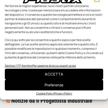
Per fornire le migliori esperienze, noi e i nostri partner utilizziamo
tecnologie come i cookie per memorizzare e/o accedere alle informazioni
del dispositivo. Il consenso a queste tecnologie permetterà a noi e ai nostri
partner di elaborare dati personali come il comportamento durante la
navigazione o gli ID univoci su questo sito e di mostrare annunci (non)
personalizzati. Non acconsentire o ritirare il consenso può influire
negativamente su alcune caratteristiche e funzioni.
n.5 - Giugno 2026
n.4 - Maggio 2026
n.3 - Aprile 2026
Edicola Web
Clicca qui sotto per acconsentire a quanto sopra o per fare scelte
dettagliate. Le tue scelte saranno applicate solamente a questo sito. È
possibile modificare le impostazioni in qualsiasi momento, compreso il
ritiro del consenso, utilizzando i pulsanti della Cookie Policy o cliccando sul
Notizie da Meccanicanews
pulsante di gestione del consenso nella parte inferiore dello schermo.
I nanonastri di grafene come potenziali sensori per i
Gestisci 1771 fornitori
Per saperne di più su questi scopi
reattori a fusione
ACCETTA
Una nuova mano robotica passa da una pinza all’altra
con un singolo motore
Preferenze
O-Ring, tecnica e applicazioni
Cookie Policy
Privacy Policy
Notizie da Il Progettista Industriale