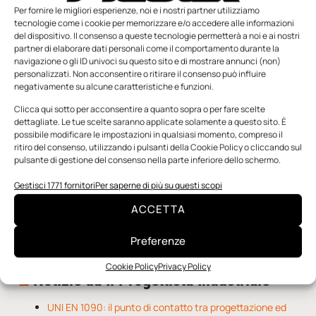
Per fornire le migliori esperienze, noi e i nostri partner utilizziamo
tecnologie come i cookie per memorizzare e/o accedere alle informazioni
del dispositivo. Il consenso a queste tecnologie permetterà a noi e ai nostri
partner di elaborare dati personali come il comportamento durante la
navigazione o gli ID univoci su questo sito e di mostrare annunci (non)
personalizzati. Non acconsentire o ritirare il consenso può influire
negativamente su alcune caratteristiche e funzioni.
n.5 - Giugno 2026
n.4 - Maggio 2026
n.3 - Aprile 2026
Edicola Web
Clicca qui sotto per acconsentire a quanto sopra o per fare scelte
dettagliate. Le tue scelte saranno applicate solamente a questo sito. È
possibile modificare le impostazioni in qualsiasi momento, compreso il
Notizie da Meccanicanews
ritiro del consenso, utilizzando i pulsanti della Cookie Policy o cliccando sul
pulsante di gestione del consenso nella parte inferiore dello schermo.
I nanonastri di grafene come potenziali sensori per i
Gestisci 1771 fornitori
Per saperne di più su questi scopi
reattori a fusione
Una nuova mano robotica passa da una pinza all’altra
ACCETTA
con un singolo motore
O-Ring, tecnica e applicazioni
Preferenze
Cookie Policy
Privacy Policy
Notizie da Il Progettista Industriale
UNI EN 1090: il punto di contatto tra progettazione ed