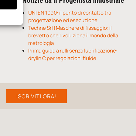
Notizie da Il Progettista Industriale
UNI EN 1090: il punto di contatto tra
progettazione ed esecuzione
Techne Srl | Maschere di fissaggio: il
brevetto che rivoluziona il mondo della
metrologia
Prima guida a rulli senza lubrificazione:
drylin C per regolazioni fluide
ISCRIVITI ORA!