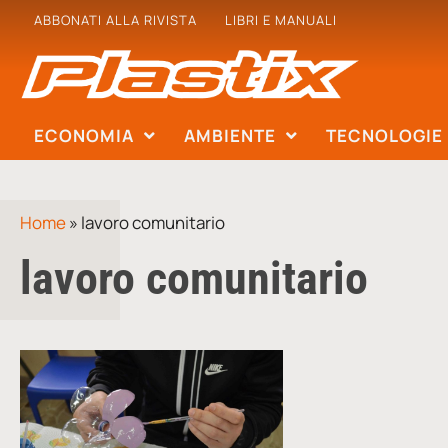
ABBONATI ALLA RIVISTA
LIBRI E MANUALI
ECONOMIA
AMBIENTE
TECNOLOGIE
Home
»
lavoro comunitario
lavoro comunitario