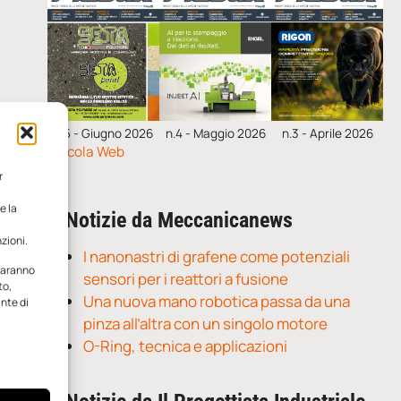
n.5 - Giugno 2026
n.4 - Maggio 2026
n.3 - Aprile 2026
Edicola Web
r
e la
Notizie da Meccanicanews
zioni.
I nanonastri di grafene come potenziali
 saranno
sensori per i reattori a fusione
to,
Una nuova mano robotica passa da una
ante di
pinza all’altra con un singolo motore
O-Ring, tecnica e applicazioni