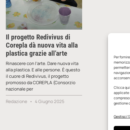
Il progetto Redivivus di
Corepla dà nuova vita alla
plastica grazie all’arte
Per fornir
memorizzar
Rinascere con l’arte. Dare nuova vita
permetterà
alla plastica. E alle persone. È questo
navigazion
il cuore di Redivivus, il progetto
acconsenti
promosso da COREPLA (Consorzio
Clicca qui
nazionale per
applicate 
compreso i
Redazione
4 Giugno 2025
gestione d
Gestisci 17