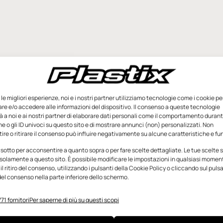
e le migliori esperienze, noi e i nostri partner utilizziamo tecnologie come i cookie pe
e e/o accedere alle informazioni del dispositivo. Il consenso a queste tecnologie
 a noi e ai nostri partner di elaborare dati personali come il comportamento durant
e o gli ID univoci su questo sito e di mostrare annunci (non) personalizzati. Non
re o ritirare il consenso può influire negativamente su alcune caratteristiche e fun
 sotto per acconsentire a quanto sopra o per fare scelte dettagliate. Le tue scelte
solamente a questo sito. È possibile modificare le impostazioni in qualsiasi momen
l ritiro del consenso, utilizzando i pulsanti della Cookie Policy o cliccando sul puls
el consenso nella parte inferiore dello schermo.
71 fornitori
Per saperne di più su questi scopi