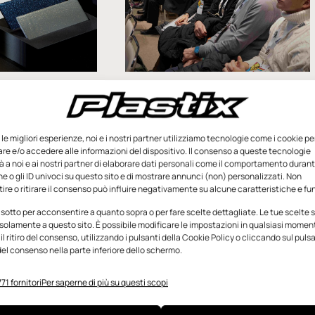
ntenuto sponsorizzato
Congresso TMP: un premio
rapidamente i
alla resilienza
etti speciali
Così come molte altre, anche
zioni con
e le migliori esperienze, noi e i nostri partner utilizziamo tecnologie come i cookie pe
l’industria delle materie plastiche
e e/o accedere alle informazioni del dispositivo. Il consenso a queste tecnologie
deve fare i conti con le criticità della
 a noi e ai nostri partner di elaborare dati personali come il comportamento durant
e o gli ID univoci su questo sito e di mostrare annunci (non) personalizzati. Non
geopolitica e dell’economia. Non per
peciali e a specifici
re o ritirare il consenso può influire negativamente su alcune caratteristiche e fun
questo smette di
Grafe permette ai
 sotto per acconsentire a quanto sopra o per fare scelte dettagliate. Le tue scelte
risparmiare tempo di
solamente a questo sito. È possibile modificare le impostazioni in qualsiasi momen
o Grafe di
l ritiro del consenso, utilizzando i pulsanti della Cookie Policy o cliccando sul puls
mania)
el consenso nella parte inferiore dello schermo.
Aprile 2025
Redazione
11 Marzo 2025
71 fornitori
Per saperne di più su questi scopi