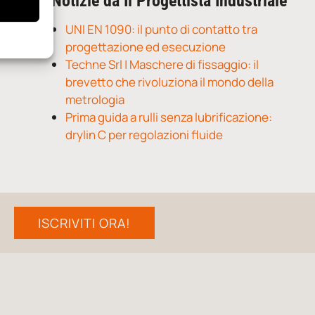
Notizie da Il Progettista Industriale
UNI EN 1090: il punto di contatto tra
progettazione ed esecuzione
Techne Srl | Maschere di fissaggio: il
brevetto che rivoluziona il mondo della
metrologia
Prima guida a rulli senza lubrificazione:
drylin C per regolazioni fluide
ISCRIVITI ORA!