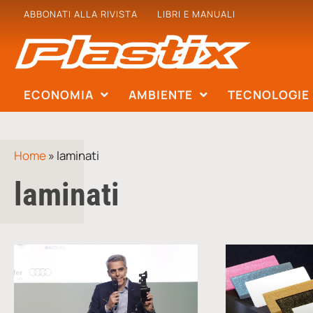
ABBONATI ALLA RIVISTA
LIBRI E MANUALI
ECONOMIA
AMBIENTE
TECNOLOGIE
Home
»
laminati
laminati