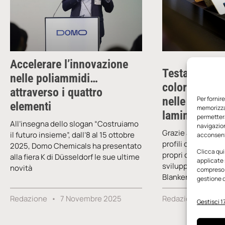
co
Accelerare l’innovazione
Testare più 
nelle poliammidi…
colori con eff
attraverso i quattro
nelle applica
Per fornir
elementi
memorizzar
laminato
permetterà
All’insegna dello slogan “Costruiamo
navigazion
Grazie a processi s
il futuro insieme”, dall’8 al 15 ottobre
acconsenti
profili campione, 
2025, Domo Chemicals ha presentato
Clicca qui
propri clienti di 
alla fiera K di Düsseldorf le sue ultime
applicate 
sviluppo. Il grupp
novità
compreso i
Blankenhain (Ger
gestione d
Redazione
7 Novembre 2025
Redazione
15 
Gestisci 17