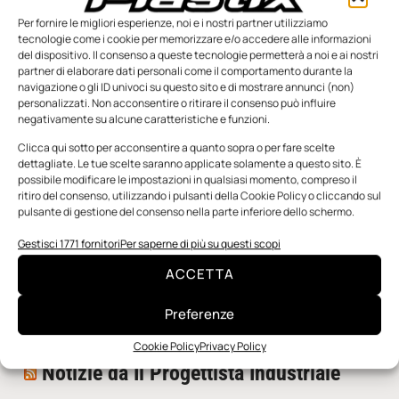
Per fornire le migliori esperienze, noi e i nostri partner utilizziamo
tecnologie come i cookie per memorizzare e/o accedere alle informazioni
del dispositivo. Il consenso a queste tecnologie permetterà a noi e ai nostri
partner di elaborare dati personali come il comportamento durante la
navigazione o gli ID univoci su questo sito e di mostrare annunci (non)
personalizzati. Non acconsentire o ritirare il consenso può influire
negativamente su alcune caratteristiche e funzioni.
n.5 - Giugno 2026
n.4 - Maggio 2026
n.3 - Aprile 2026
Edicola Web
Clicca qui sotto per acconsentire a quanto sopra o per fare scelte
dettagliate. Le tue scelte saranno applicate solamente a questo sito. È
possibile modificare le impostazioni in qualsiasi momento, compreso il
ritiro del consenso, utilizzando i pulsanti della Cookie Policy o cliccando sul
Notizie da Meccanicanews
pulsante di gestione del consenso nella parte inferiore dello schermo.
I nanonastri di grafene come potenziali sensori per i
Gestisci 1771 fornitori
Per saperne di più su questi scopi
reattori a fusione
ACCETTA
Una nuova mano robotica passa da una pinza all’altra
con un singolo motore
Preferenze
O-Ring, tecnica e applicazioni
Cookie Policy
Privacy Policy
Notizie da Il Progettista Industriale