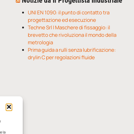
Notizie da Il Progettista Industriale
UNI EN 1090: il punto di contatto tra
progettazione ed esecuzione
Techne Srl | Maschere di fissaggio: il
brevetto che rivoluziona il mondo della
metrologia
Prima guida a rulli senza lubrificazione:
drylin C per regolazioni fluide
r
e la