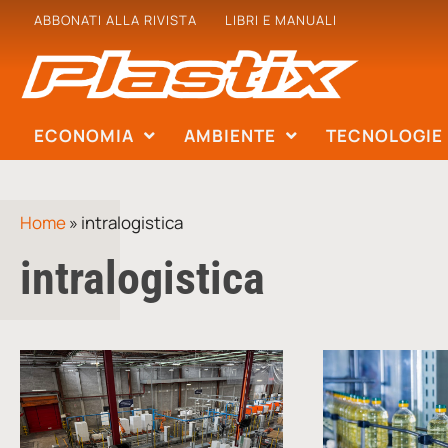
ABBONATI ALLA RIVISTA
LIBRI E MANUALI
ECONOMIA
AMBIENTE
TECNOLOGIE
Home
»
intralogistica
intralogistica