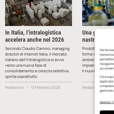
In Italia, l’intralogistica
Una guida for
accelera anche nel 2026
nastro trasp
Secondo Claudio Carnino, managing
Prodotti dalle dim
Per fornir
director di Interroll Italia, il mercato
forme sempre dive
memorizzar
italiano dell’intralogistica si avvia
ambienti impegnati
permetterà
navigazion
verso una nuova fase di
impianti di traspo
acconsenti
consolidamento e crescita selettiva,
Il nuovo sistema 
spinta soprattutto
Clicca qui
applicate 
compreso i
Redazione
13 Febbraio 2026
Redazione
3 N
gestione d
Gestisci 17