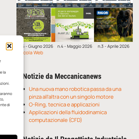
n.5 - Giugno 2026
n.4 - Maggio 2026
n.3 - Aprile 2026
Edicola Web
r
e la
Notizie da Meccanicanews
zioni.
Una nuova mano robotica passa da una
 saranno
pinza all’altra con un singolo motore
to,
O-Ring, tecnica e applicazioni
ante di
Applicazioni della fluidodinamica
computazionale (CFD)