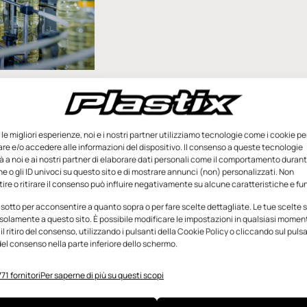
te per il
ortatore
ensioni più svariate,
e le migliori esperienze, noi e i nostri partner utilizziamo tecnologie come i cookie pe
rse, materiali e
e e/o accedere alle informazioni del dispositivo. Il consenso a queste tecnologie
vi: oggi agli
 a noi e ai nostri partner di elaborare dati personali come il comportamento durant
e o gli ID univoci su questo sito e di mostrare annunci (non) personalizzati. Non
rto si chiede molto.
re o ritirare il consenso può influire negativamente su alcune caratteristiche e fun
modulare di
 sotto per acconsentire a quanto sopra o per fare scelte dettagliate. Le tue scelte
solamente a questo sito. È possibile modificare le impostazioni in qualsiasi momen
l ritiro del consenso, utilizzando i pulsanti della Cookie Policy o cliccando sul puls
ovembre 2025
el consenso nella parte inferiore dello schermo.
71 fornitori
Per saperne di più su questi scopi