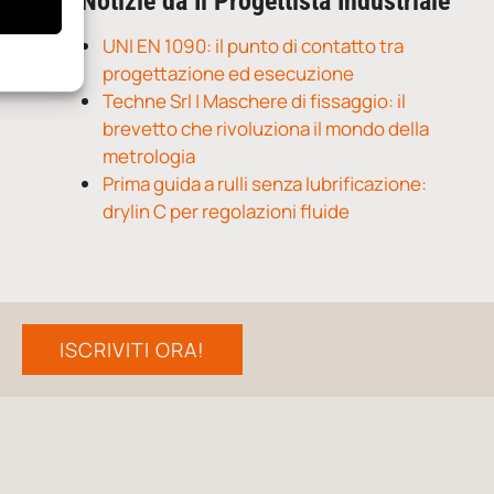
Notizie da Il Progettista Industriale
UNI EN 1090: il punto di contatto tra
progettazione ed esecuzione
Techne Srl | Maschere di fissaggio: il
brevetto che rivoluziona il mondo della
metrologia
Prima guida a rulli senza lubrificazione:
drylin C per regolazioni fluide
ISCRIVITI ORA!