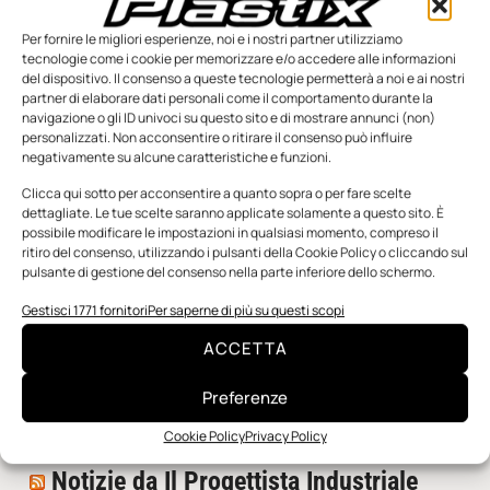
Per fornire le migliori esperienze, noi e i nostri partner utilizziamo
tecnologie come i cookie per memorizzare e/o accedere alle informazioni
del dispositivo. Il consenso a queste tecnologie permetterà a noi e ai nostri
partner di elaborare dati personali come il comportamento durante la
navigazione o gli ID univoci su questo sito e di mostrare annunci (non)
personalizzati. Non acconsentire o ritirare il consenso può influire
negativamente su alcune caratteristiche e funzioni.
n.5 - Giugno 2026
n.4 - Maggio 2026
n.3 - Aprile 2026
Clicca qui sotto per acconsentire a quanto sopra o per fare scelte
Edicola Web
dettagliate. Le tue scelte saranno applicate solamente a questo sito. È
possibile modificare le impostazioni in qualsiasi momento, compreso il
ritiro del consenso, utilizzando i pulsanti della Cookie Policy o cliccando sul
pulsante di gestione del consenso nella parte inferiore dello schermo.
Notizie da Meccanicanews
Gestisci 1771 fornitori
Per saperne di più su questi scopi
I nanonastri di grafene come potenziali sensori per i
reattori a fusione
ACCETTA
Una nuova mano robotica passa da una pinza all’altra
con un singolo motore
Preferenze
O-Ring, tecnica e applicazioni
Cookie Policy
Privacy Policy
Notizie da Il Progettista Industriale