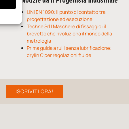
Notizie da Il Progettista Industriale
UNI EN 1090: il punto di contatto tra
progettazione ed esecuzione
Techne Srl | Maschere di fissaggio: il
brevetto che rivoluziona il mondo della
metrologia
Prima guida a rulli senza lubrificazione:
drylin C per regolazioni fluide
ISCRIVITI ORA!