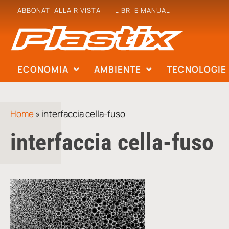
ABBONATI ALLA RIVISTA
LIBRI E MANUALI
ECONOMIA
AMBIENTE
TECNOLOGIE
Home
»
interfaccia cella-fuso
interfaccia cella-fuso