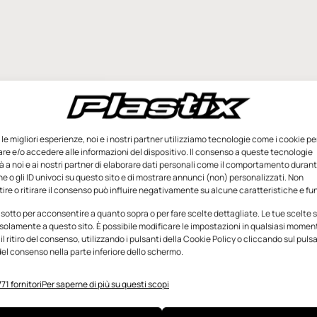
e le migliori esperienze, noi e i nostri partner utilizziamo tecnologie come i cookie pe
e e/o accedere alle informazioni del dispositivo. Il consenso a queste tecnologie
 a noi e ai nostri partner di elaborare dati personali come il comportamento durant
e o gli ID univoci su questo sito e di mostrare annunci (non) personalizzati. Non
re o ritirare il consenso può influire negativamente su alcune caratteristiche e fun
 sotto per acconsentire a quanto sopra o per fare scelte dettagliate. Le tue scelte
solamente a questo sito. È possibile modificare le impostazioni in qualsiasi momen
l ritiro del consenso, utilizzando i pulsanti della Cookie Policy o cliccando sul puls
el consenso nella parte inferiore dello schermo.
71 fornitori
Per saperne di più su questi scopi