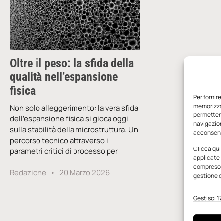
Oltre il peso: la sfida della
qualità nell’espansione
fisica
Per fornir
memorizzar
Non solo alleggerimento: la vera sfida
permetterà
dell’espansione fisica si gioca oggi
navigazion
sulla stabilità della microstruttura. Un
acconsenti
percorso tecnico attraverso i
Clicca qui
parametri critici di processo per
applicate 
compreso i
Redazione
20 Marzo 2026
gestione d
Gestisci 17