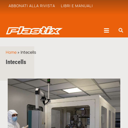
ABBONATI ALLA RIVISTA
LIBRI E MANUALI
Home
»
Intecells
Intecells