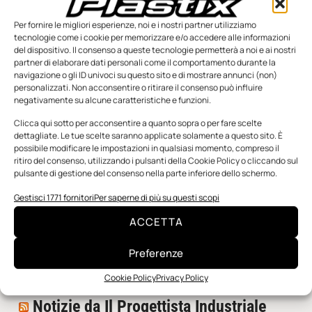
Per fornire le migliori esperienze, noi e i nostri partner utilizziamo
tecnologie come i cookie per memorizzare e/o accedere alle informazioni
del dispositivo. Il consenso a queste tecnologie permetterà a noi e ai nostri
partner di elaborare dati personali come il comportamento durante la
navigazione o gli ID univoci su questo sito e di mostrare annunci (non)
personalizzati. Non acconsentire o ritirare il consenso può influire
negativamente su alcune caratteristiche e funzioni.
n.5 - Giugno 2026
n.4 - Maggio 2026
n.3 - Aprile 2026
Clicca qui sotto per acconsentire a quanto sopra o per fare scelte
Edicola Web
dettagliate. Le tue scelte saranno applicate solamente a questo sito. È
possibile modificare le impostazioni in qualsiasi momento, compreso il
ritiro del consenso, utilizzando i pulsanti della Cookie Policy o cliccando sul
pulsante di gestione del consenso nella parte inferiore dello schermo.
Notizie da Meccanicanews
Gestisci 1771 fornitori
Per saperne di più su questi scopi
I nanonastri di grafene come potenziali sensori per i
reattori a fusione
ACCETTA
Una nuova mano robotica passa da una pinza all’altra
con un singolo motore
Preferenze
O-Ring, tecnica e applicazioni
Cookie Policy
Privacy Policy
Notizie da Il Progettista Industriale