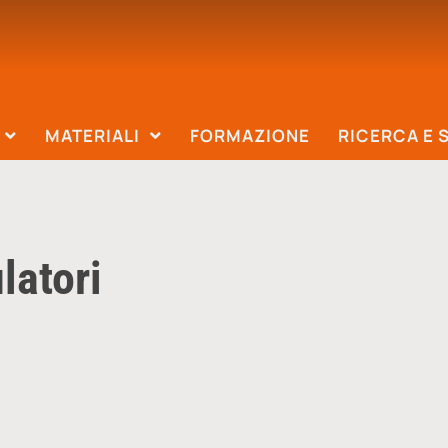
MATERIALI
FORMAZIONE
RICERCA E 
latori