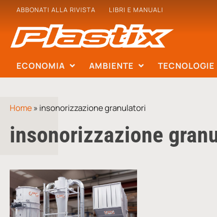
ABBONATI ALLA RIVISTA
LIBRI E MANUALI
ECONOMIA
AMBIENTE
TECNOLOGIE
Home
»
insonorizzazione granulatori
insonorizzazione granu