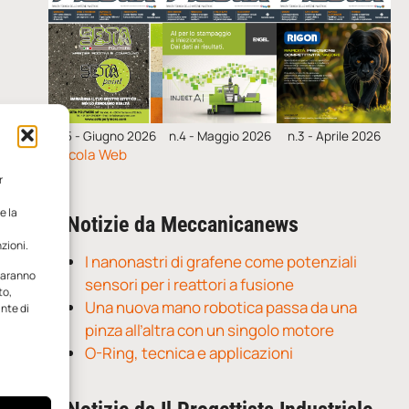
n.5 - Giugno 2026
n.4 - Maggio 2026
n.3 - Aprile 2026
Edicola Web
r
e la
Notizie da Meccanicanews
zioni.
I nanonastri di grafene come potenziali
 saranno
sensori per i reattori a fusione
to,
Una nuova mano robotica passa da una
ante di
pinza all’altra con un singolo motore
O-Ring, tecnica e applicazioni