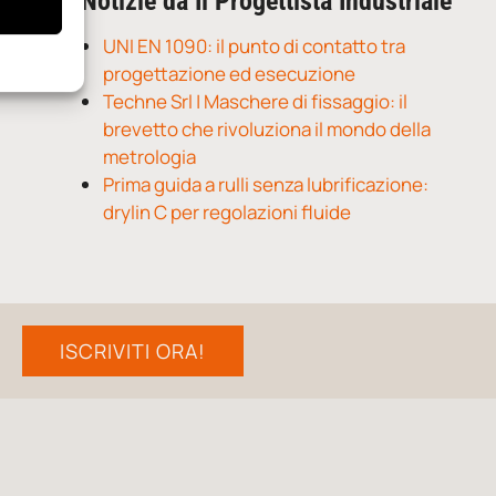
Notizie da Il Progettista Industriale
UNI EN 1090: il punto di contatto tra
progettazione ed esecuzione
Techne Srl | Maschere di fissaggio: il
brevetto che rivoluziona il mondo della
metrologia
Prima guida a rulli senza lubrificazione:
drylin C per regolazioni fluide
ISCRIVITI ORA!