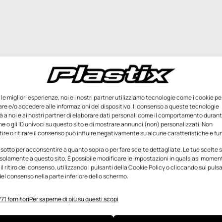
e le migliori esperienze, noi e i nostri partner utilizziamo tecnologie come i cookie pe
e e/o accedere alle informazioni del dispositivo. Il consenso a queste tecnologie
 a noi e ai nostri partner di elaborare dati personali come il comportamento durant
e o gli ID univoci su questo sito e di mostrare annunci (non) personalizzati. Non
re o ritirare il consenso può influire negativamente su alcune caratteristiche e fun
 sotto per acconsentire a quanto sopra o per fare scelte dettagliate. Le tue scelte
solamente a questo sito. È possibile modificare le impostazioni in qualsiasi momen
l ritiro del consenso, utilizzando i pulsanti della Cookie Policy o cliccando sul puls
el consenso nella parte inferiore dello schermo.
71 fornitori
Per saperne di più su questi scopi