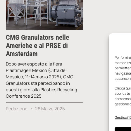
CMG Granulators nelle
Americhe e al PRSE di
Amsterdam
Per fornir
memorizzar
Dopo aver esposto alla fiera
permetterà
Plastimagen Mexico (Città del
navigazion
Messico, 11-14 marzo 2025), CMG
acconsenti
Granulators sta partecipando in
Clicca qui
questi giorni alla Plastics Recycling
applicate 
Conference 2025
compreso i
gestione d
Redazione
26 Marzo 2025
Gestisci 17