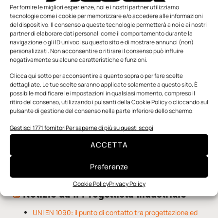
Per fornire le migliori esperienze, noi e i nostri partner utilizziamo
tecnologie come i cookie per memorizzare e/o accedere alle informazioni
del dispositivo. Il consenso a queste tecnologie permetterà a noi e ai nostri
partner di elaborare dati personali come il comportamento durante la
navigazione o gli ID univoci su questo sito e di mostrare annunci (non)
personalizzati. Non acconsentire o ritirare il consenso può influire
negativamente su alcune caratteristiche e funzioni.
n.5 - Giugno 2026
n.4 - Maggio 2026
n.3 - Aprile 2026
Clicca qui sotto per acconsentire a quanto sopra o per fare scelte
Edicola Web
dettagliate. Le tue scelte saranno applicate solamente a questo sito. È
possibile modificare le impostazioni in qualsiasi momento, compreso il
ritiro del consenso, utilizzando i pulsanti della Cookie Policy o cliccando sul
pulsante di gestione del consenso nella parte inferiore dello schermo.
Notizie da Meccanicanews
Gestisci 1771 fornitori
Per saperne di più su questi scopi
Una nuova mano robotica passa da una pinza all’altra
con un singolo motore
ACCETTA
O-Ring, tecnica e applicazioni
Applicazioni della fluidodinamica computazionale (CFD)
Preferenze
Cookie Policy
Privacy Policy
Notizie da Il Progettista Industriale
UNI EN 1090: il punto di contatto tra progettazione ed