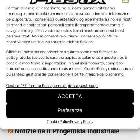
Per fornire le migliori esperienze, noi e i nostri partner utilizziamo
tecnologie come i cookie per memorizzare e/o accedere alle informazioni
del dispositivo. Il consenso a queste tecnologie permetterà a noi e ai nostri
partner di elaborare dati personali come il comportamento durante la
navigazione o gli ID univoci su questo sito e di mostrare annunci (non)
personalizzati. Non acconsentire o ritirare il consenso può influire
negativamente su alcune caratteristiche e funzioni.
n.5 - Giugno 2026
n.4 - Maggio 2026
n.3 - Aprile 2026
Edicola Web
Clicca qui sotto per acconsentire a quanto sopra o per fare scelte
dettagliate. Le tue scelte saranno applicate solamente a questo sito. È
possibile modificare le impostazioni in qualsiasi momento, compreso il
ritiro del consenso, utilizzando i pulsanti della Cookie Policy o cliccando sul
Notizie da Meccanicanews
pulsante di gestione del consenso nella parte inferiore dello schermo.
I nanonastri di grafene come potenziali sensori per i
Gestisci 1771 fornitori
Per saperne di più su questi scopi
reattori a fusione
ACCETTA
Una nuova mano robotica passa da una pinza all’altra
con un singolo motore
Preferenze
O-Ring, tecnica e applicazioni
Cookie Policy
Privacy Policy
Notizie da Il Progettista Industriale