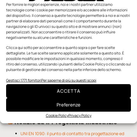
Per fornire le migliori esperienze, noi e i nostri partner utilizziamo
tecnologie come i cookie per memorizzare e/o accedere alle informazioni
del dispositivo. Il consenso a queste tecnologie permetterà a noi e ai nostri
partner di elaborare dati personali come il comportamento durante la
navigazione o gli ID univoci su questo sito e di mostrare annunci (non)
personalizzati. Non acconsentire o ritirare il consenso può influire
negativamente su alcune caratteristiche e funzioni.
Clicca qui sotto per acconsentire a quanto sopra o per fare scelte
n.5 - Giugno 2026
n.4 - Maggio 2026
n.3 - Aprile 2026
dettagliate. Le tue scelte saranno applicate solamente a questo sito. È
Edicola Web
possibile modificare le impostazioni in qualsiasi momento, compreso il
ritiro del consenso, utilizzando i pulsanti della Cookie Policy o cliccando sul
pulsante di gestione del consenso nella parte inferiore dello schermo.
Notizie da Meccanicanews
Gestisci 1771 fornitori
Per saperne di più su questi scopi
O-Ring, tecnica e applicazioni
ACCETTA
Applicazioni della fluidodinamica computazionale (CFD)
Rivestimenti nanocompositi per ingranaggi
Preferenze
Cookie Policy
Privacy Policy
Notizie da Il Progettista Industriale
UNI EN 1090: il punto di contatto tra progettazione ed