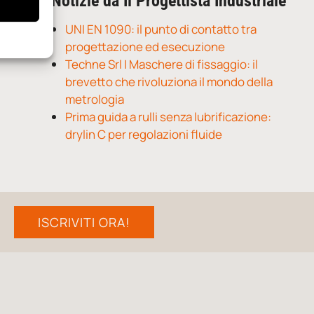
Notizie da Il Progettista Industriale
UNI EN 1090: il punto di contatto tra
progettazione ed esecuzione
Techne Srl | Maschere di fissaggio: il
brevetto che rivoluziona il mondo della
metrologia
Prima guida a rulli senza lubrificazione:
drylin C per regolazioni fluide
ISCRIVITI ORA!