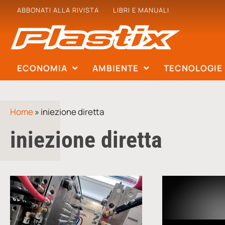
ABBONATI ALLA RIVISTA
LIBRI E MANUALI
ECONOMIA
AMBIENTE
TECNOLOGIE
Home
»
iniezione diretta
iniezione diretta