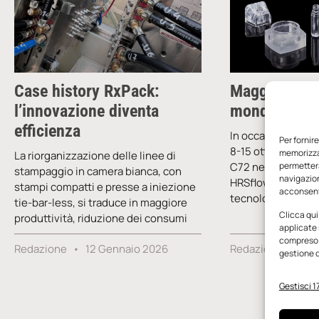
Case history RxPack:
Maggiore eff
l’innovazione diventa
mondo dei ca
efficienza
In occasione della
Per fornir
8-15 ottobre 2025
memorizzar
La riorganizzazione delle linee di
C72 nel padiglione
permetterà
stampaggio in camera bianca, con
navigazion
HRSflow presenter
stampi compatti e presse a iniezione
acconsenti
tecnologia a cana
tie-bar-less, si traduce in maggiore
Clicca qui
produttività, riduzione dei consumi
applicate 
compreso i
Redazione
12 Gennaio 2026
Redazione
1 S
gestione d
Gestisci 17