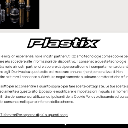
icienza nel
nali caldi
 fiera K (Düsseldorf,
e le migliori esperienze, noi e i nostri partner utilizziamo tecnologie come i cookie pe
), presso lo stand
e e/o accedere alle informazioni del dispositivo. Il consenso a queste tecnologie
 1, Oerlikon
 a noi e ai nostri partner di elaborare dati personali come il comportamento durant
e o gli ID univoci su questo sito e di mostrare annunci (non) personalizzati. Non
à la rivoluzionaria
re o ritirare il consenso può influire negativamente su alcune caratteristiche e fun
le caldo
 sotto per acconsentire a quanto sopra o per fare scelte dettagliate. Le tue scelte
solamente a questo sito. È possibile modificare le impostazioni in qualsiasi momen
l ritiro del consenso, utilizzando i pulsanti della Cookie Policy o cliccando sul puls
ettembre 2025
el consenso nella parte inferiore dello schermo.
71 fornitori
Per saperne di più su questi scopi