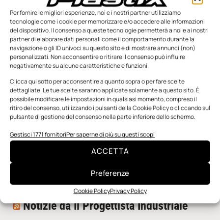
Per fornire le migliori esperienze, noi e i nostri partner utilizziamo
tecnologie come i cookie per memorizzare e/o accedere alle informazioni
del dispositivo. Il consenso a queste tecnologie permetterà a noi e ai nostri
partner di elaborare dati personali come il comportamento durante la
navigazione o gli ID univoci su questo sito e di mostrare annunci (non)
personalizzati. Non acconsentire o ritirare il consenso può influire
negativamente su alcune caratteristiche e funzioni.
n.5 - Giugno 2026
n.4 - Maggio 2026
n.3 - Aprile 2026
Edicola Web
Clicca qui sotto per acconsentire a quanto sopra o per fare scelte
dettagliate. Le tue scelte saranno applicate solamente a questo sito. È
possibile modificare le impostazioni in qualsiasi momento, compreso il
ritiro del consenso, utilizzando i pulsanti della Cookie Policy o cliccando sul
Notizie da Meccanicanews
pulsante di gestione del consenso nella parte inferiore dello schermo.
I nanonastri di grafene come potenziali sensori per i
Gestisci 1771 fornitori
Per saperne di più su questi scopi
reattori a fusione
ACCETTA
Una nuova mano robotica passa da una pinza all’altra
con un singolo motore
Preferenze
O-Ring, tecnica e applicazioni
Cookie Policy
Privacy Policy
Notizie da Il Progettista Industriale