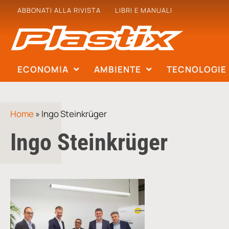
ABBONATI ALLA RIVISTA
LIBRI E MANUALI
ECONOMIA
AMBIENTE
TECNOLOGIE
Home
»
Ingo Steinkrüger
Ingo Steinkrüger