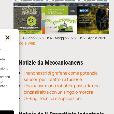
n.5 - Giugno 2026
n.4 - Maggio 2026
n.3 - Aprile 2026
Edicola Web
r
e la
Notizie da Meccanicanews
zioni.
I nanonastri di grafene come potenziali
 saranno
sensori per i reattori a fusione
to,
Una nuova mano robotica passa da una
ante di
pinza all’altra con un singolo motore
O-Ring, tecnica e applicazioni