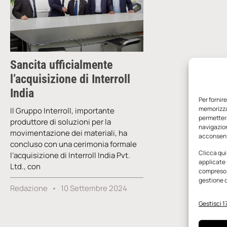
Sancita ufficialmente
l’acquisizione di Interroll
India
Per fornir
memorizzar
Il Gruppo Interroll, importante
permetterà
produttore di soluzioni per la
navigazion
movimentazione dei materiali, ha
acconsenti
concluso con una cerimonia formale
Clicca qui
l’acquisizione di Interroll India Pvt.
applicate 
Ltd., con
compreso i
gestione d
Redazione
10 Settembre 2024
Gestisci 17