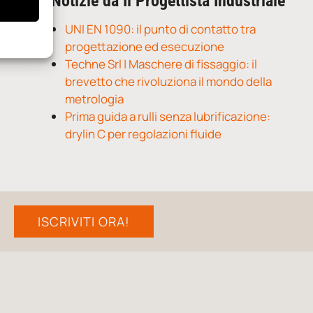
Notizie da Il Progettista Industriale
UNI EN 1090: il punto di contatto tra
progettazione ed esecuzione
Techne Srl | Maschere di fissaggio: il
brevetto che rivoluziona il mondo della
metrologia
Prima guida a rulli senza lubrificazione:
drylin C per regolazioni fluide
ISCRIVITI ORA!