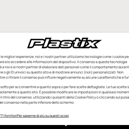
e le migliori esperienze, noi e i nostri partner utilizziamo tecnologie come i cookie pe
e e/o accedere alle informazioni del dispositivo. Il consenso a queste tecnologie
 a noi e ai nostri partner di elaborare dati personali come il comportamento durant
e o gli ID univoci su questo sito e di mostrare annunci (non) personalizzati. Non
re o ritirare il consenso può influire negativamente su alcune caratteristiche e fun
 sotto per acconsentire a quanto sopra o per fare scelte dettagliate. Le tue scelte
solamente a questo sito. È possibile modificare le impostazioni in qualsiasi momen
l ritiro del consenso, utilizzando i pulsanti della Cookie Policy o cliccando sul puls
el consenso nella parte inferiore dello schermo.
71 fornitori
Per saperne di più su questi scopi