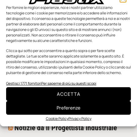
Per fornire le migliori esperienze, noi e i nostri partner utilizziamo
tecnologie come i cookie per memorizzare e/o accedere alle informazioni
del dispositivo. Il consenso a queste tecnologie permetterà a noi e ai nostri
partner di elaborare dati personali come il comportamento durante la
navigazione o gli ID univoci su questo sito e di mostrare annunci (non)
personalizzati. Non acconsentire o ritirare il consenso può influire
negativamente su alcune caratteristiche e funzioni.
n.5 - Giugno 2026
n.4 - Maggio 2026
n.3 - Aprile 2026
Edicola Web
Clicca qui sotto per acconsentire a quanto sopra o per fare scelte
dettagliate. Le tue scelte saranno applicate solamente a questo sito. È
possibile modificare le impostazioni in qualsiasi momento, compreso il
ritiro del consenso, utilizzando i pulsanti della Cookie Policy o cliccando sul
Notizie da Meccanicanews
pulsante di gestione del consenso nella parte inferiore dello schermo.
I nanonastri di grafene come potenziali sensori per i
Gestisci 1771 fornitori
Per saperne di più su questi scopi
reattori a fusione
ACCETTA
Una nuova mano robotica passa da una pinza all’altra
con un singolo motore
Preferenze
O-Ring, tecnica e applicazioni
Cookie Policy
Privacy Policy
Notizie da Il Progettista Industriale