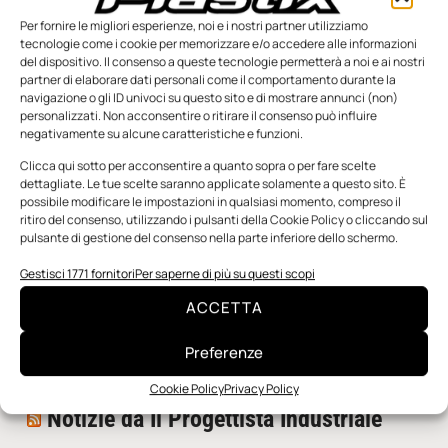
Per fornire le migliori esperienze, noi e i nostri partner utilizziamo
tecnologie come i cookie per memorizzare e/o accedere alle informazioni
del dispositivo. Il consenso a queste tecnologie permetterà a noi e ai nostri
partner di elaborare dati personali come il comportamento durante la
navigazione o gli ID univoci su questo sito e di mostrare annunci (non)
personalizzati. Non acconsentire o ritirare il consenso può influire
negativamente su alcune caratteristiche e funzioni.
n.5 - Giugno 2026
n.4 - Maggio 2026
n.3 - Aprile 2026
Edicola Web
Clicca qui sotto per acconsentire a quanto sopra o per fare scelte
dettagliate. Le tue scelte saranno applicate solamente a questo sito. È
possibile modificare le impostazioni in qualsiasi momento, compreso il
ritiro del consenso, utilizzando i pulsanti della Cookie Policy o cliccando sul
Notizie da Meccanicanews
pulsante di gestione del consenso nella parte inferiore dello schermo.
I nanonastri di grafene come potenziali sensori per i
Gestisci 1771 fornitori
Per saperne di più su questi scopi
reattori a fusione
ACCETTA
Una nuova mano robotica passa da una pinza all’altra
con un singolo motore
Preferenze
O-Ring, tecnica e applicazioni
Cookie Policy
Privacy Policy
Notizie da Il Progettista Industriale